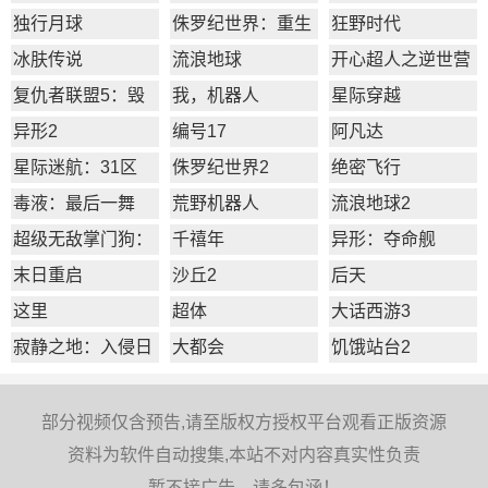
独行月球
侏罗纪世界：重生
狂野时代
冰肤传说
流浪地球
开心超人之逆世营
救
复仇者联盟5：毁
我，机器人
星际穿越
灭之日
异形2
编号17
阿凡达
星际迷航：31区
侏罗纪世界2
绝密飞行
毒液：最后一舞
荒野机器人
流浪地球2
超级无敌掌门狗：
千禧年
异形：夺命舰
企鹅的复仇
末日重启
沙丘2
后天
这里
超体
大话西游3
寂静之地：入侵日
大都会
饥饿站台2
部分视频仅含预告,请至版权方授权平台观看正版资源
资料为软件自动搜集,本站不对内容真实性负责
暂不接广告，请多包涵！