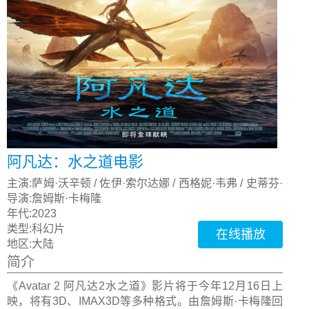
阿凡达：水之道电影
主演:
萨姆·沃辛顿 / 佐伊·索尔达娜 / 西格妮·韦弗 / 史蒂芬·
朗 / 凯特·温丝莱特
导演:
詹姆斯·卡梅隆
年代:
2023
类型:
科幻片
在线播放
地区:
大陆
简介
《Avatar 2 阿凡达2水之道》影片将于今年12月16日上
映，将有3D、IMAX3D等多种格式。由詹姆斯·卡梅隆回