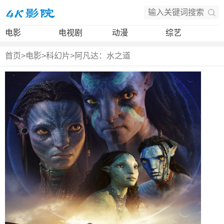
电影
电视剧
动漫
综艺
首页
>
电影
>
科幻片
>
阿凡达：水之道