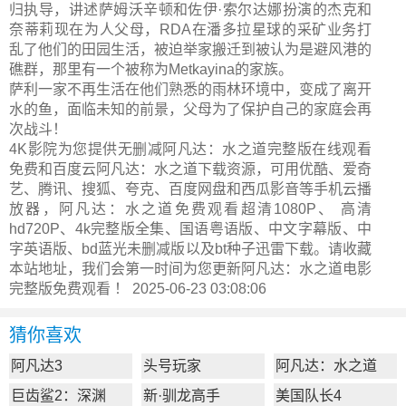
归执导，讲述萨姆沃辛顿和佐伊·索尔达娜扮演的杰克和
奈蒂莉现在为人父母，RDA在潘多拉星球的采矿业务打
乱了他们的田园生活，被迫举家搬迁到被认为是避风港的
礁群，那里有一个被称为Metkayina的家族。
萨利一家不再生活在他们熟悉的雨林环境中，变成了离开
水的鱼，面临未知的前景，父母为了保护自己的家庭会再
次战斗！
4K影院为您提供无删减阿凡达：水之道完整版在线观看
免费和百度云阿凡达：水之道下载资源，可用优酷、爱奇
艺、腾讯、搜狐、夸克、百度网盘和西瓜影音等手机云播
放器，阿凡达：水之道免费观看超清1080P、 高清
hd720P、4k完整版全集、国语粤语版、中文字幕版、中
字英语版、bd蓝光未删减版以及bt种子迅雷下载。请收藏
本站地址，我们会第一时间为您更新
阿凡达：水之道电影
完整版
免费观看 ！ 2025-06-23 03:08:06
猜你喜欢
阿凡达3
头号玩家
阿凡达：水之道
巨齿鲨2：深渊
新·驯龙高手
美国队长4