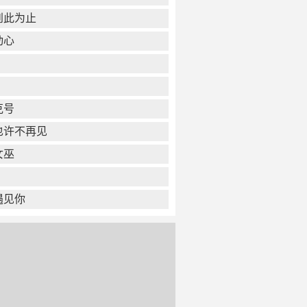
到此为止
动心
克号
也许不再见
女巫
遇见你