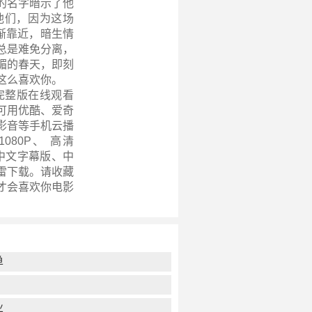
的名字暗示了他
他们，因为这场
渐靠近，暗生情
总是难免分离，
媚的春天，即刻
这么喜欢你。
完整版在线观看
可用优酷、爱奇
影音等手机云播
80P、 高清
、中文字幕版、中
迅雷下载。请收藏
才会喜欢你电影
单
业