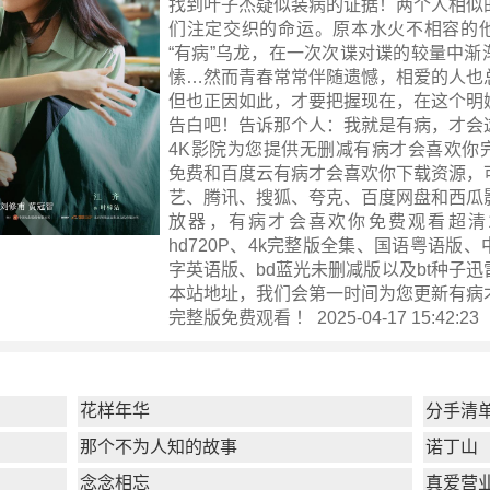
找到叶子杰疑似装病的证据！两个人相似
们注定交织的命运。原本水火不相容的
“有病”乌龙，在一次次谍对谍的较量中渐
愫…然而青春常常伴随遗憾，相爱的人也
但也正因如此，才要把握现在，在这个明
告白吧！告诉那个人：我就是有病，才会
4K影院为您提供无删减有病才会喜欢你
免费和百度云有病才会喜欢你下载资源，
艺、腾讯、搜狐、夸克、百度网盘和西瓜
放器，有病才会喜欢你免费观看超清10
hd720P、4k完整版全集、国语粤语版
字英语版、bd蓝光未删减版以及bt种子
本站地址，我们会第一时间为您更新
有病
完整版
免费观看 ！ 2025-04-17 15:42:23
花样年华
分手清
那个不为人知的故事
诺丁山
念念相忘
真爱营