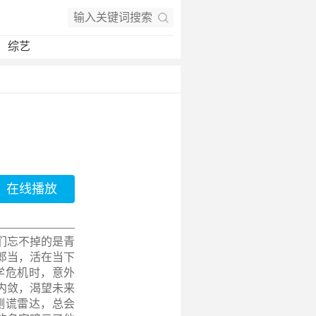
综艺
在线播放
我们忘不掉的是青
郎当，活在当下
学危机时，意外
内敛，渴望未来
测谎雷达，总会