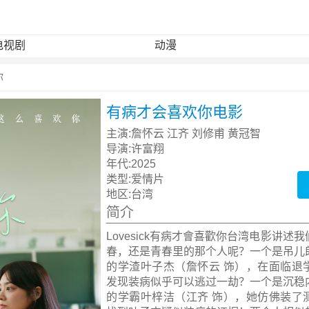
电视剧
动漫
你
有病才会喜欢你电影
主演:
詹怀云 江齐 刘修甫 黄冠智
导演:
许富翔
年代:
2025
类型:
爱情片
地区:
台湾
简介
Lovesick有病才會喜歡你台湾电影讲述
春，还是青春里的那个人呢？一个是吊儿
的学渣叶子杰（詹怀云 饰），在面临退
发现装病似乎可以逃过一劫？一个是沉稳
的学霸叶梓洁（江齐 饰），她仿佛装了