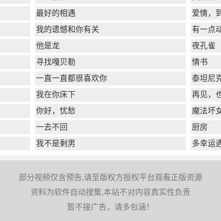
最好的相遇
爱情，
我的遗憾和你有关
有一点
他是龙
夜孔雀
寻找嘎贝勒
情书
一直一直都很喜欢你
泰坦尼
我在你床下
再见，
你好，忧愁
魔法坏
一去不回
厨房
我不是剩男
多幸运
部分视频仅含预告,请至版权方授权平台观看正版资源
资料为软件自动搜集,本站不对内容真实性负责
暂不接广告，请多包涵！