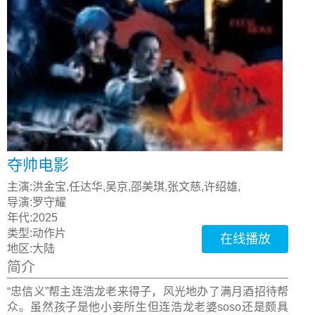
夺帅电影
主演:
洪金宝,任达华,吴京,邵美琪,张文慈,许绍雄,
导演:
罗守耀
年代:
2025
类型:
动作片
在线播放
地区:
大陆
简介
“忠信义”帮主连浩龙老来得子，风光地办了满月酒招待帮
众。虽然孩子是他小妾所生但连浩龙老婆soso还是颇具