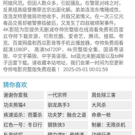
阿嫂风范。但因人数众多，引起骚乱。在警匪对峙之时，
反黑组高级督察廖志宗出面化解。弟弟连浩东嗜赌成性，
连浩龙特意做局劝他收手，共叙兄弟情义。在一次三亿元
毒品交易却被警察捣破后，又发生了四叔被绑架事件。
4K影院为您提供无删减夺帅完整版在线观看免费和百度
云夺帅下载资源，可用优酷、爱奇艺、腾讯、搜狐、夸
克、百度网盘和西瓜影音等手机云播放器，夺帅免费观看
超清1080P、 高清hd720P、4k完整版全集、国语粤语
版、中文字幕版、中字英语版、bd蓝光未删减版以及bt种
子迅雷下载。请收藏本站地址，我们会第一时间为您更新
夺帅电影完整版
免费观看 ！ 2025-05-01 00:01:59
猜你喜欢
谢谢你爱我
一代宗师
周处除三害
功夫熊猫4
驯龙高手3
大风杀
疾速追杀：芭蕾杀
功夫梦：融合之道
命悬一枪
姬
红色一号：冬日行
钢铁侠3
制暴：无限杀机
动
私家侦探
碟中谍8：最终清
边缘行者