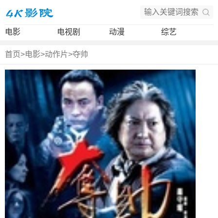
电影
电视剧
动漫
综艺
首页
>
电影
>
动作片
>
夺帅