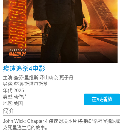
疾速追杀4电影
主演:
基努·里维斯 泽山璃奈 甄子丹
导演:
查德·斯塔尔斯基
年代:
2025
类型:
动作片
在线播放
地区:
美国
简介
John Wick: Chapter 4 疾速对决本片将接续“杀神”约翰·威
克死里逃生后的故事。