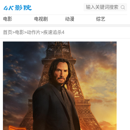
电影
电视剧
动漫
综艺
首页
>
电影
>
动作片
>
疾速追杀4