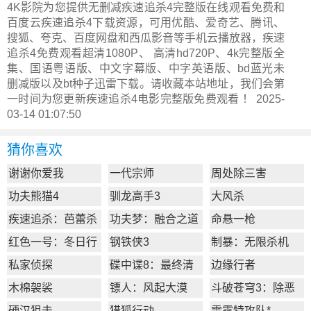
4K影院为您提供无删减疾速追杀4完整版在线观看免费和
百度云疾速追杀4下载资源，可用优酷、爱奇艺、腾讯、
搜狐、夸克、百度网盘和西瓜影音等手机云播放器，疾速
追杀4免费观看超清1080P、 高清hd720P、4k完整版全
集、国语粤语版、中文字幕版、中字英语版、bd蓝光未
删减版以及bt种子迅雷下载。请收藏本站地址，我们会第
一时间为您更新
疾速追杀4电影完整版
免费观看 ！ 2025-
03-14 01:07:50
猜你喜欢
谢谢你爱我
一代宗师
周处除三害
功夫熊猫4
驯龙高手3
大风杀
疾速追杀：芭蕾杀
功夫梦：融合之道
命悬一枪
姬
红色一号：冬日行
钢铁侠3
制暴：无限杀机
动
私家侦探
碟中谍8：最终清
边缘行者
算
木棉袈裟
镖人：风起大漠
斗破苍穹3：除恶
硬汉狙击
猎狐行动
雷霆特攻队*