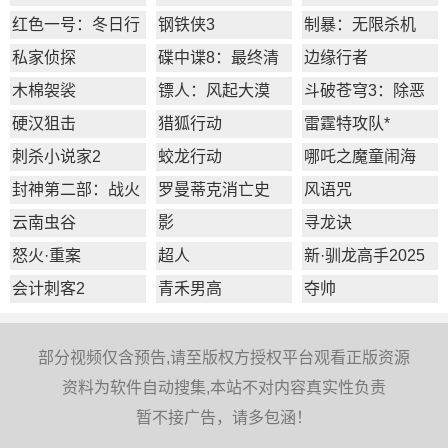
姬
红色一号：冬日行
钢铁侠3
制暴：无限杀机
动
私家侦探
碟中谍8：最终清
边缘行者
算
木棉袈裟
镖人：风起大漠
斗破苍穹3：除恶
硬汉狙击
猎狐行动
雷霆特攻队*
刺杀小说家2
蛟龙行动
哪吒之魔童闹海
封神第二部：战火
罗曼蒂克消亡史
风语咒
西岐
云南虫谷
影
寻龙诀
怒火·重案
超人
新·驯龙高手2025
会计刺客2
青禾男高
夺帅
部分视频仅含预告,请至版权方授权平台观看正版资源
资料为软件自动搜集,本站不对内容真实性负责
暂不接广告，请多包涵！