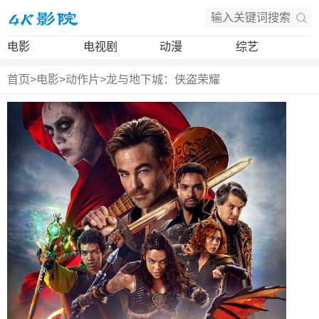
电影
电视剧
动漫
综艺
首页
>
电影
>
动作片
>
龙与地下城：侠盗荣耀