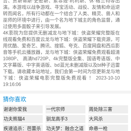
吉、贾斯蒂斯·史密斯、索菲娅·利利斯、休·格兰特等出
演。本游戏以战争游戏、寻宝活动、战役、友情和命运逆
转而闻名，所有行动都在一个结合了人类、精灵、兽人和
巫师的环境中进行，由一个名为地下城主的角色监督，通
过使用多面骰子来引导发展。
4K影院为您提供无删减龙与地下城：侠盗荣耀完整版在
线观看免费和百度云龙与地下城：侠盗荣耀下载资源，可
用优酷、爱奇艺、腾讯、搜狐、夸克、百度网盘和西瓜影
音等手机云播放器，龙与地下城：侠盗荣耀免费观看超清
1080P、 高清hd720P、4k完整版全集、国语粤语版、中
文字幕版、中字英语版、bd蓝光未删减版以及bt种子迅雷
下载。请收藏本站地址，我们会第一时间为您更新
龙与地
下城：侠盗荣耀电影完整版
免费观看 ！ 2023-10-10
19:16:06
猜你喜欢
谢谢你爱我
一代宗师
周处除三害
功夫熊猫4
驯龙高手3
大风杀
疾速追杀：芭蕾杀
功夫梦：融合之道
命悬一枪