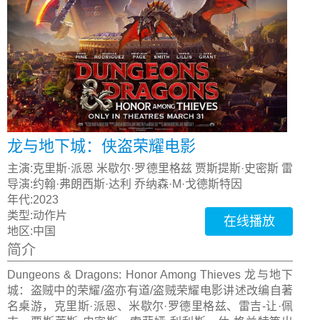
龙与地下城：侠盗荣耀电影
主演:
克里斯·派恩 米歇尔·罗德里格兹 贾斯提斯·史密斯 雷
吉-让·佩吉
导演:
约翰·弗朗西斯·达利 乔纳森·M·戈德斯特因
年代:
2023
类型:
动作片
在线播放
地区:
中国
简介
Dungeons & Dragons: Honor Among Thieves 龙与地下
城：盗贼中的荣耀/盗亦有道/盗贼荣耀电影讲述改编自著
名桌游，克里斯·派恩、米歇尔·罗德里格兹、雷吉-让·佩