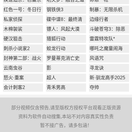
姬
红色一号：冬日行
钢铁侠3
制暴：无限杀机
动
私家侦探
碟中谍8：最终清
边缘行者
算
木棉袈裟
镖人：风起大漠
斗破苍穹3：除恶
硬汉狙击
猎狐行动
雷霆特攻队*
刺杀小说家2
蛟龙行动
哪吒之魔童闹海
封神第二部：战火
罗曼蒂克消亡史
风语咒
西岐
云南虫谷
影
寻龙诀
怒火·重案
超人
新·驯龙高手2025
会计刺客2
青禾男高
夺帅
部分视频仅含预告,请至版权方授权平台观看正版资源
资料为软件自动搜集,本站不对内容真实性负责
暂不接广告，请多包涵！