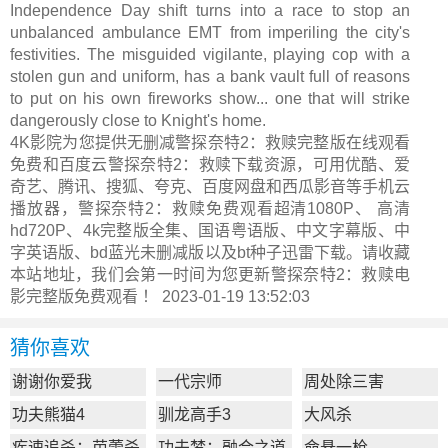
Independence Day shift turns into a race to stop an
unbalanced ambulance EMT from imperiling the city's
festivities. The misguided vigilante, playing cop with a
stolen gun and uniform, has a bank vault full of reasons
to put on his own fireworks show... one that will strike
dangerously close to Knight's home.
4K影院为您提供无删减警探奈特2：救赎完整版在线观看
免费和百度云警探奈特2：救赎下载资源，可用优酷、爱
奇艺、腾讯、搜狐、夸克、百度网盘和西瓜影音等手机云
播放器，警探奈特2：救赎免费观看超清1080P、 高清
hd720P、4k完整版全集、国语粤语版、中文字幕版、中
字英语版、bd蓝光未删减版以及bt种子迅雷下载。请收藏
本站地址，我们会第一时间为您更新
警探奈特2：救赎电
影完整版
免费观看 ！ 2023-01-19 13:52:03
猜你喜欢
谢谢你爱我
一代宗师
周处除三害
功夫熊猫4
驯龙高手3
大风杀
疾速追杀：芭蕾杀
功夫梦：融合之道
命悬一枪