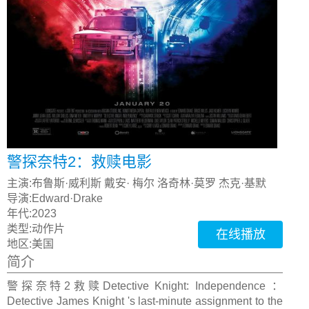
警探奈特2：救赎电影
主演:
布鲁斯·威利斯 戴安· 梅尔 洛奇林·莫罗 杰克·基默
导演:
Edward·Drake
年代:
2023
类型:
动作片
在线播放
地区:
美国
简介
警探奈特2救赎Detective Knight: Independence ：
Detective James Knight 's last-minute assignment to the