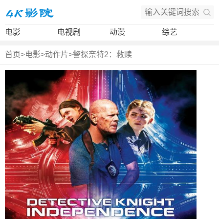
电影
电视剧
动漫
综艺
首页
>
电影
>
动作片
>
警探奈特2：救赎