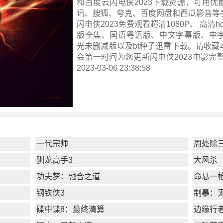
和百度云闪电侠2023下载资源，可用优
讯、搜狐、夸克、百度网盘和西瓜影音等
闪电侠2023免费观看超清1080P、 高清hd
版全集、国语粤语版、中文字幕版、中字
光未删减版以及bt种子迅雷下载。请收藏
会第一时间为您更新
闪电侠2023电影完
2023-03-06 23:38:58
一代宗师
周处除
驯龙高手3
大风杀
功夫梦：融合之道
命悬一
钢铁侠3
制暴：
碟中谍8：最终清算
边缘行