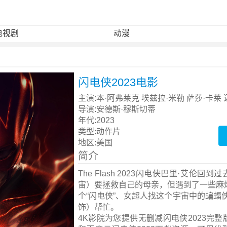
电视剧
动漫
闪电侠2023电影
主演:
本·阿弗莱克 埃兹拉·米勒 萨莎·卡莱
导演:
安德斯·穆斯切蒂
年代:
2023
类型:
动作片
地区:
美国
简介
The Flash 2023闪电侠巴里·艾伦回
宙）要拯救自己的母亲，但遇到了一些麻
个“闪电侠”、女超人找这个宇宙中的蝙蝠
饰）帮忙。
4K影院为您提供无删减闪电侠2023完