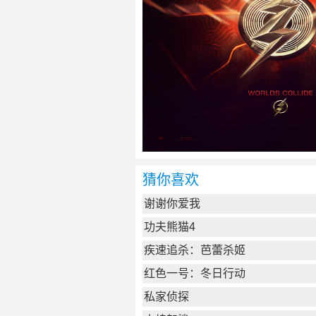
猜你喜欢
谢谢你爱我
功夫熊猫4
疾速追杀：芭蕾杀姬
红色一号：冬日行动
私家侦探