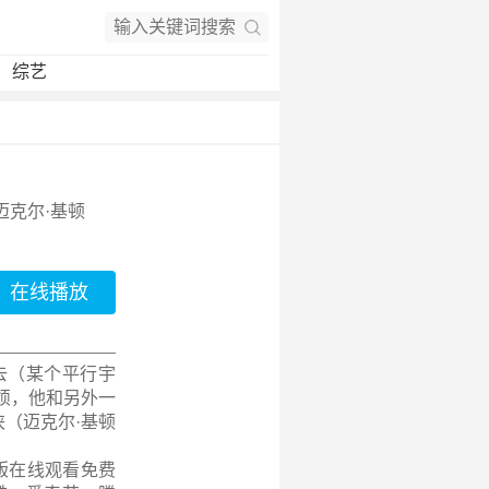
综艺
 迈克尔·基顿
在线播放
到过去（某个平行宇
烦，他和另外一
侠（迈克尔·基顿
整版在线观看免费