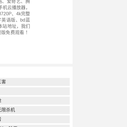
酷、爱奇艺、腾
手机云播放器，
720P、4k完整
英语版、bd蓝
本站地址，我们
整版
免费观看 ！
三害
枪
无限杀机
者