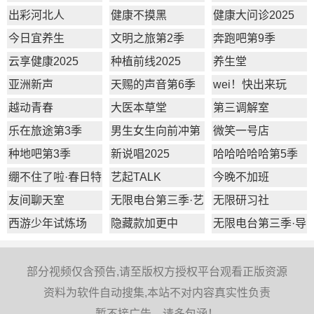
2季
出彩河北人
健康不摸黑
健康大问诊2025
今日宜养生
文明之旅第2季
奔跑吧第9季
云享健康2025
种植前线2025
养生堂
亚洲新声
天赐的声音第6季
wei！快出来玩
越动青春
大医本草堂
第三调解室
乐在旅途第3季
男生女生向前冲第
微笑一号店
17季
种地吧第3季
新说唱2025
哈哈哈哈哈第5季
绷不住了啦·春日特
艺起TALK
今晚不加班
辑
友间聊天室
无限电台第三季·艺
无限研习社
员篇
西游少年试炼场
隐藏款加更中
无限电台第三季·导
师篇
部分视频仅含预告,请至版权方授权平台观看正版资源
资料为软件自动搜集,本站不对内容真实性负责
暂不接广告，请多包涵！