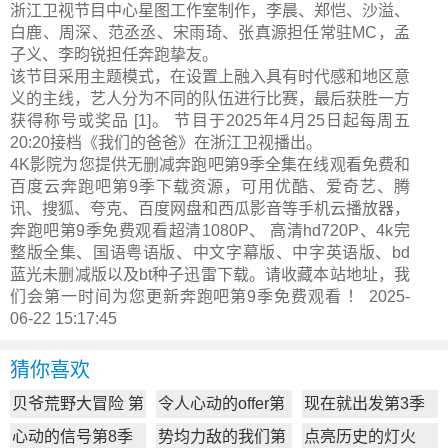
浙江卫视节目中心星图工作室制作，李晨、郑恺、沙溢、
白鹿、周深、范丞丞、宋雨琦、张真源担任常驻MC，孟
子义、李昀锐担任奔跑挚友。
该节目采用主题模式，在设置上融入具有时代感和地区意
义的主线，艺人分为不同的队伍进行比赛，最后获胜一方
获得称号或奖品 [1]。 节目于2025年4月25日起每周五
20:20接档《我们的爸爸》在浙江卫视播出。
4K影院为您提供无删减奔跑吧第9季全集在线观看免费和
百度云奔跑吧第9季下载资源，可用优酷、爱奇艺、腾
讯、搜狐、夸克、百度网盘和西瓜影音等手机云播放器，
奔跑吧第9季免费观看超清1080P、 高清hd720P、4k完
整版全集、国语粤语版、中文字幕版、中字英语版、bd
蓝光未删减版以及bt种子迅雷下载。请收藏本站地址，我
们会第一时间为您更新
奔跑吧第9季
免费观看 ！ 2025-
06-22 15:17:45
猜你喜欢
贝爷荒野大冒险 第
令人心动的offer第
现在就出发第3季
一季
7季
心动的信号第8季
势均力敌的我们第
点亮历史的灯火