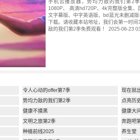
手机云播放器，势均力敌的我们第2
1080P、 高清hd720P、4k完整版全
文字幕版、中字英语版、bd蓝光未删减版
下载。请收藏本站地址，我们会第一时间
敌的我们第2季
免费观看 ！ 2025-06-23 03
令人心动的offer第7季
现在就
势均力敌的我们第2季
点亮历
健康不摸黑
健康大问
文明之旅第2季
奔跑吧
种植前线2025
养生堂