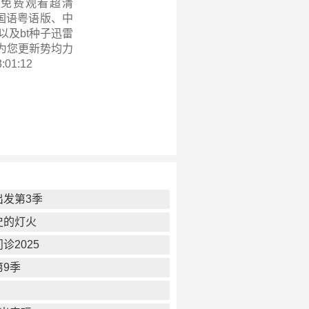
季免费观看超清
集、国语粤语版、中
以及bt种子迅雷
为您更新
势均力
:01:12
出发第3季
史的灯火
诊2025
第9季