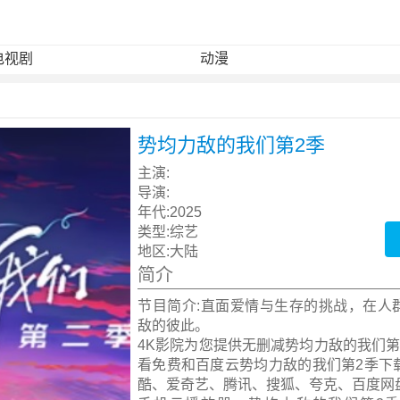
电视剧
动漫
势均力敌的我们第2季
主演:
导演:
年代:
2025
类型:
综艺
地区:
大陆
简介
节目简介:直面爱情与生存的挑战，在人
敌的彼此。
4K影院为您提供无删减势均力敌的我们第
看免费和百度云势均力敌的我们第2季下
酷、爱奇艺、腾讯、搜狐、夸克、百度网