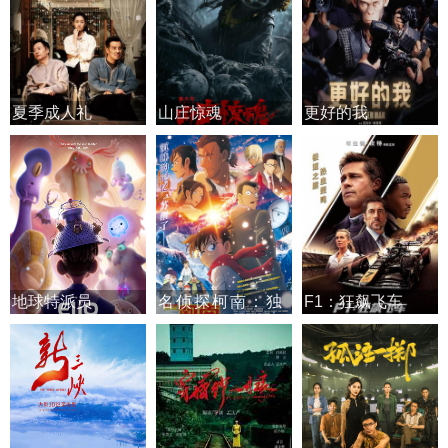
夏季成人礼
山庄惊魂
更好的我
地球特派员
名侦探柯南：独
F1：狂飙飞车
眼的残像