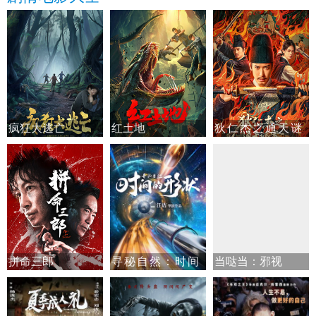
疯狂大逃亡
红土地
狄仁杰之通天谜
案
拼命三郎
寻秘自然：时间
当哒当：邪视
的形状