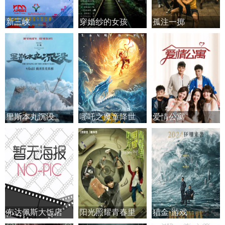
新三峡
穿婚纱的女孩
孤注一掷
里斯本丸沉没
哪吒之魔童降世
爱情公寓
布达佩斯大饭店
阳光照耀青春里
猎金·游戏