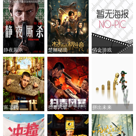
静夜厮杀
楚幽秘境
猎金游戏
富二代
扫毒风暴
拼出未来