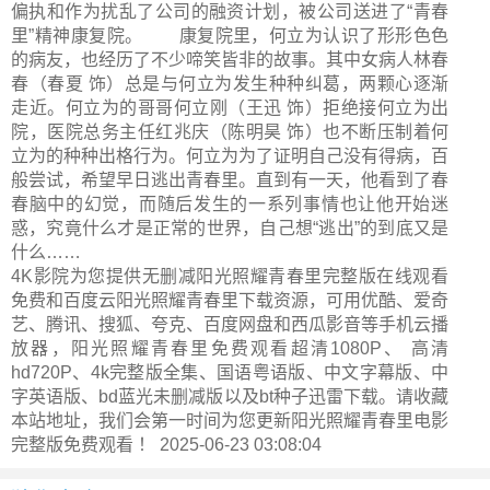
偏执和作为扰乱了公司的融资计划，被公司送进了“青春
里”精神康复院。 康复院里，何立为认识了形形色色
的病友，也经历了不少啼笑皆非的故事。其中女病人林春
春（春夏 饰）总是与何立为发生种种纠葛，两颗心逐渐
走近。何立为的哥哥何立刚（王迅 饰）拒绝接何立为出
院，医院总务主任红兆庆（陈明昊 饰）也不断压制着何
立为的种种出格行为。何立为为了证明自己没有得病，百
般尝试，希望早日逃出青春里。直到有一天，他看到了春
春脑中的幻觉，而随后发生的一系列事情也让他开始迷
惑，究竟什么才是正常的世界，自己想“逃出”的到底又是
什么……
4K影院为您提供无删减阳光照耀青春里完整版在线观看
免费和百度云阳光照耀青春里下载资源，可用优酷、爱奇
艺、腾讯、搜狐、夸克、百度网盘和西瓜影音等手机云播
放器，阳光照耀青春里免费观看超清1080P、 高清
hd720P、4k完整版全集、国语粤语版、中文字幕版、中
字英语版、bd蓝光未删减版以及bt种子迅雷下载。请收藏
本站地址，我们会第一时间为您更新
阳光照耀青春里电影
完整版
免费观看 ！ 2025-06-23 03:08:04