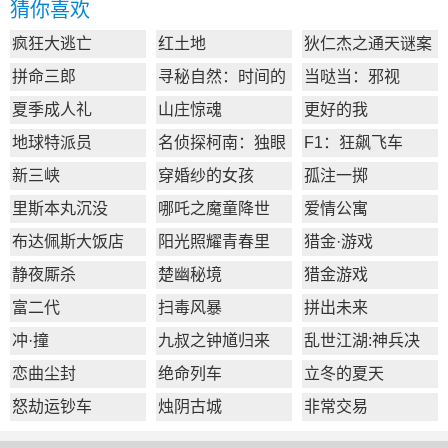
猜你喜欢
疯狂大逃亡
红土地
狄仁杰之通天谜案
拼命三郎
寻秘自然：时间的
当哒当：邪视
形状
夏季成人礼
山庄惊魂
更好的我
地球特派员
名侦探柯南：独眼
F1：狂飙飞车
的残像
新三峡
穿婚纱的女孩
孤注一掷
里斯本丸沉没
哪吒之魔童降世
爱情公寓
布达佩斯大饭店
阳光照耀青春里
猎金·游戏
静夜厮杀
楚幽秘境
猎金游戏
富二代
扫毒风暴
拼出未来
冲·撞
九叔之钟馗归来
乱世江湖:神兵决
恋曲尘封
绝命列车
立冬的夏天
怒劫运钞车
烛阴古城
非常交易