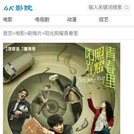
电影
电视剧
动漫
综艺
首页
>
电影
>
剧情片
>
阳光照耀青春里