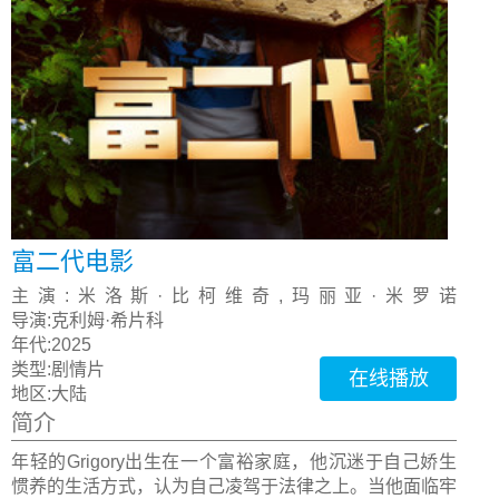
富二代电影
主演:
米洛斯·比柯维奇,玛丽亚·米罗诺
娃,Ivan·Okhlobystin,
导演:
克利姆·希片科
年代:
2025
类型:
剧情片
在线播放
地区:
大陆
简介
年轻的Grigory出生在一个富裕家庭，他沉迷于自己娇生
惯养的生活方式，认为自己凌驾于法律之上。当他面临牢