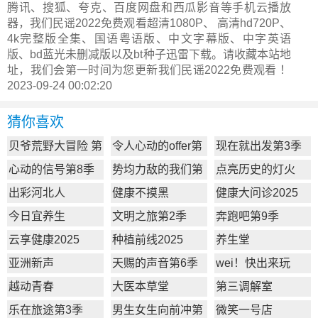
腾讯、搜狐、夸克、百度网盘和西瓜影音等手机云播放
器，我们民谣2022免费观看超清1080P、 高清hd720P、
4k完整版全集、国语粤语版、中文字幕版、中字英语
版、bd蓝光未删减版以及bt种子迅雷下载。请收藏本站地
址，我们会第一时间为您更新
我们民谣2022
免费观看 ！
2023-09-24 00:02:20
猜你喜欢
贝爷荒野大冒险 第
令人心动的offer第
现在就出发第3季
一季
7季
心动的信号第8季
势均力敌的我们第
点亮历史的灯火
2季
出彩河北人
健康不摸黑
健康大问诊2025
今日宜养生
文明之旅第2季
奔跑吧第9季
云享健康2025
种植前线2025
养生堂
亚洲新声
天赐的声音第6季
wei！快出来玩
越动青春
大医本草堂
第三调解室
乐在旅途第3季
男生女生向前冲第
微笑一号店