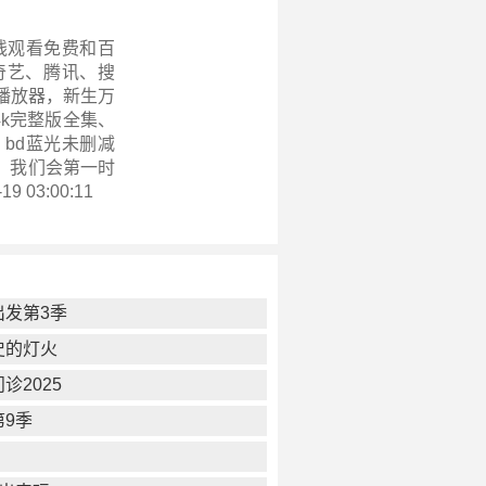
线观看免费和百
奇艺、腾讯、搜
播放器，新生万
、4k完整版全集、
bd蓝光未删减
，我们会第一时
9 03:00:11
出发第3季
史的灯火
诊2025
第9季