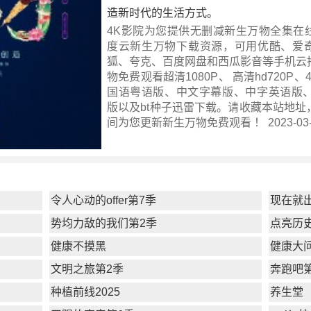
造新时代的生活方式。
4K影院为您提供无删减新生万物全集在
度云新生万物下载资源，可用优酷、爱
狐、夸克、百度网盘和西瓜影音等手机云
物免费观看超清1080P、 高清hd720P
国语粤语版、中文字幕版、中字英语版、
版以及bt种子迅雷下载。请收藏本站地址
间为您更新
新生万物
免费观看 ！ 2023-03-1
令人心动的offer第7季
现在就
势均力敌的我们第2季
点亮历
健康不摸黑
健康大问
文明之旅第2季
奔跑吧
种植前线2025
养生堂