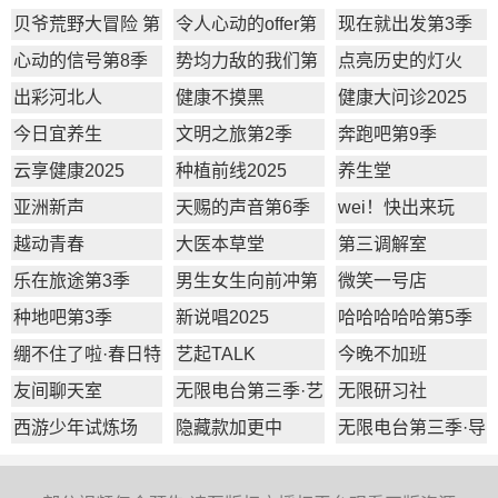
贝爷荒野大冒险 第
令人心动的offer第
现在就出发第3季
一季
7季
心动的信号第8季
势均力敌的我们第
点亮历史的灯火
2季
出彩河北人
健康不摸黑
健康大问诊2025
今日宜养生
文明之旅第2季
奔跑吧第9季
云享健康2025
种植前线2025
养生堂
亚洲新声
天赐的声音第6季
wei！快出来玩
越动青春
大医本草堂
第三调解室
乐在旅途第3季
男生女生向前冲第
微笑一号店
17季
种地吧第3季
新说唱2025
哈哈哈哈哈第5季
绷不住了啦·春日特
艺起TALK
今晚不加班
辑
友间聊天室
无限电台第三季·艺
无限研习社
员篇
西游少年试炼场
隐藏款加更中
无限电台第三季·导
师篇