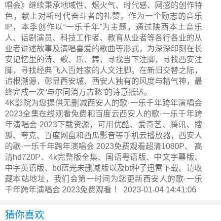
唱会》继续秉承地域性、烟火气、时代感、网感的创作特
色，献上对新时代奋斗者的礼赞。作为一个励志的音乐
IP，本季创作以“一乐千年”为主题，通过陕西本土音乐
人、话剧演员、科技工作者、教育从业者等各行各业的从
业者讲述故事及演唱喜爱的歌曲等形式，为深深印刻在长
安记忆里的诗、歌、乐、舞，寻找当下注脚，寻找西安注
脚，寻找经典飞入百姓家的人文注脚。在新旧交替之际，
追根溯源，彰显西安城、西安人独有的风度与精气神，最
终完成一次“与尔同消万古愁”的诗意抵达。
4K影院为您提供无删减西安人的歌·一乐千年跨年演唱会
2023全集在线观看免费和百度云西安人的歌·一乐千年跨
年演唱会 2023下载资源，可用优酷、爱奇艺、腾讯、搜
狐、夸克、百度网盘和西瓜影音等手机云播放器，西安人
的歌·一乐千年跨年演唱会 2023免费观看超清1080P、 高
清hd720P、4k完整版全集、国语粤语版、中文字幕版、
中字英语版、bd蓝光未删减版以及bt种子迅雷下载。请收
藏本站地址，我们会第一时间为您更新
西安人的歌·一乐
千年跨年演唱会 2023
免费观看 ！ 2023-01-04 14:41:06
猜你喜欢