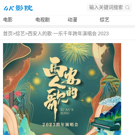
电影
电视剧
动漫
综艺
首页
>
综艺
>
西安人的歌·一乐千年跨年演唱会 2023