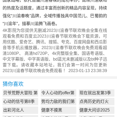
国家战略，依托首届川渝春晚的成功举办，延续川渝联动
的热度及话题度，通过丰富而创新的精品内容呈现，持续
强化“川渝春晚”品牌，全域传播独具中国范儿、巴蜀韵的
“川渝年”，描摹川渝腾飞画卷。
4K影院为您提供无删减2023川渝春节联欢晚会全集在线
观看免费和百度云2023川渝春节联欢晚会下载资源，可
用优酷、爱奇艺、腾讯、搜狐、夸克、百度网盘和西瓜影
音等手机云播放器，2023川渝春节联欢晚会免费观看超
清1080P、 高清hd720P、4k完整版全集、国语粤语版、
中文字幕版、中字英语版、bd蓝光未删减版以及bt种子迅
雷下载。请收藏本站地址，我们会第一时间为您更新
2023川渝春节联欢晚会
免费观看 ！ 2023-01-13 23:38:39
猜你喜欢
贝爷荒野大冒险 第
令人心动的offer第
现在就出发第3季
一季
7季
心动的信号第8季
势均力敌的我们第
点亮历史的灯火
2季
出彩河北人
健康不摸黑
健康大问诊2025