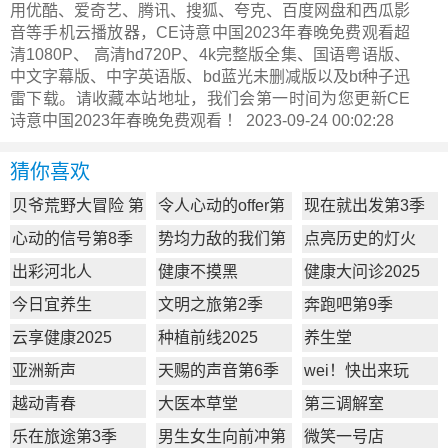
用优酷、爱奇艺、腾讯、搜狐、夸克、百度网盘和西瓜影
音等手机云播放器，CE诗意中国2023年春晚免费观看超
清1080P、 高清hd720P、4k完整版全集、国语粤语版、
中文字幕版、中字英语版、bd蓝光未删减版以及bt种子迅
雷下载。请收藏本站地址，我们会第一时间为您更新
CE
诗意中国2023年春晚
免费观看 ！ 2023-09-24 00:02:28
猜你喜欢
贝爷荒野大冒险 第
令人心动的offer第
现在就出发第3季
一季
7季
心动的信号第8季
势均力敌的我们第
点亮历史的灯火
2季
出彩河北人
健康不摸黑
健康大问诊2025
今日宜养生
文明之旅第2季
奔跑吧第9季
云享健康2025
种植前线2025
养生堂
亚洲新声
天赐的声音第6季
wei！快出来玩
越动青春
大医本草堂
第三调解室
乐在旅途第3季
男生女生向前冲第
微笑一号店