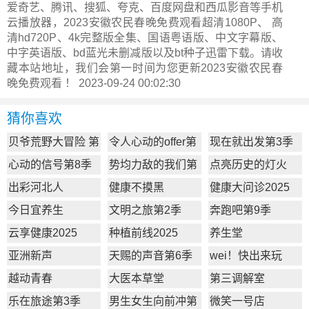
爱奇艺、腾讯、搜狐、夸克、百度网盘和西瓜影音等手机
云播放器，2023安徽农民春晚免费观看超清1080P、 高
清hd720P、4k完整版全集、国语粤语版、中文字幕版、
中字英语版、bd蓝光未删减版以及bt种子迅雷下载。请收
藏本站地址，我们会第一时间为您更新
2023安徽农民春
晚
免费观看 ！ 2023-09-24 00:02:30
猜你喜欢
贝爷荒野大冒险 第
令人心动的offer第
现在就出发第3季
一季
7季
心动的信号第8季
势均力敌的我们第
点亮历史的灯火
2季
出彩河北人
健康不摸黑
健康大问诊2025
今日宜养生
文明之旅第2季
奔跑吧第9季
云享健康2025
种植前线2025
养生堂
亚洲新声
天赐的声音第6季
wei！快出来玩
越动青春
大医本草堂
第三调解室
乐在旅途第3季
男生女生向前冲第
微笑一号店