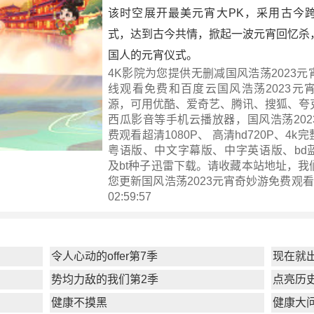
该时空展开最美元宵大PK，采用古今
式，达到古今共情，掀起一波元宵回忆杀
国人的元宵仪式。
4K影院为您提供无删减国风浩荡2023
线观看免费和百度云国风浩荡2023元
源，可用优酷、爱奇艺、腾讯、搜狐、夸
西瓜影音等手机云播放器，国风浩荡202
费观看超清1080P、 高清hd720P、4
粤语版、中文字幕版、中字英语版、bd
及bt种子迅雷下载。请收藏本站地址，我
您更新
国风浩荡2023元宵奇妙游
免费观看 ！
02:59:57
令人心动的offer第7季
现在就
势均力敌的我们第2季
点亮历
健康不摸黑
健康大问