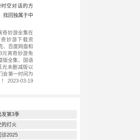
跨时空对话的方
，找回独属于中
元宵奇妙游全集在
宵奇妙游下载资
克、百度网盘和
3元宵奇妙游免
k完整版全集、国语
蓝光未删减版以
们会第一时间为
 2023-03-19
出发第3季
史的灯火
诊2025