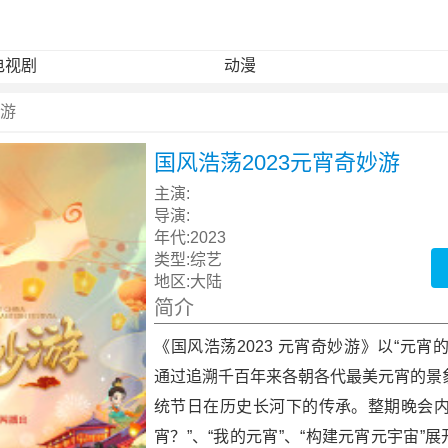
电视剧
动漫
妙游
国风浩荡2023元宵奇妙游
主演:
导演:
年代:
2023
类型:
综艺
地区:
大陆
简介
《国风浩荡2023 元宵奇妙游》以“元宵
通过追溯千百年来各朝各代最美元宵的景
统节日在历史长河下的传承。整期晚会内
宵？”、“我的元宵”、“构建元宵元宇宙”展