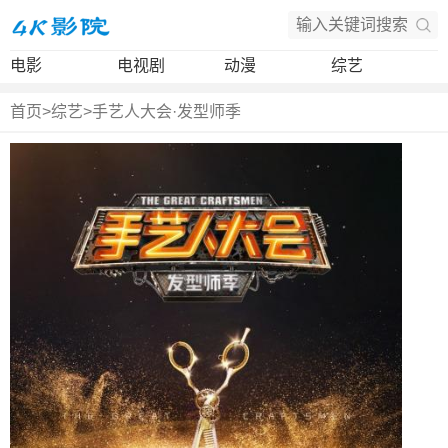
电影
电视剧
动漫
综艺
首页
>
综艺
>
手艺人大会·发型师季