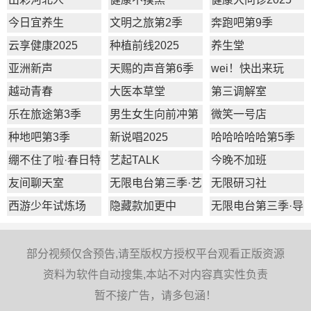
今日宜养生
文明之旅第2季
奔跑吧第9季
云享健康2025
种植前线2025
养生堂
亚洲新声
天赐的声音第6季
wei！快出来玩
越动青春
大医本草堂
第三调解室
乐在旅途第3季
男生女生向前冲第
微笑一号店
17季
种地吧第3季
新说唱2025
哈哈哈哈哈第5季
绷不住了啦·春日特
艺起TALK
今晚不加班
辑
友间聊天室
无限电台第三季·艺
无限研习社
员篇
西游少年试炼场
隐藏款加更中
无限电台第三季·导
师篇
部分视频仅含预告,请至版权方授权平台观看正版资源
资料为软件自动搜集,本站不对内容真实性负责
暂不接广告，请多包涵！