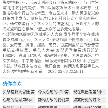
焦发型师行业，后面计划还会有涉猎其他职业。节目主旨
是“用手艺创造美好”，节目以国家发展职业技术教育，注
重培养各个行业的技术型、专业型人才，助力民族复兴的
政策为出发点，聚焦新时代下的社会热点行业和新兴行
业，通过这些行业手艺人之间的技能比拼，展现平凡人的
闪光点和匠心精神，促进大众职业多元化发展。
4K影院为您提供无删减手艺人大会·发型师季全集在线观
看免费和百度云手艺人大会·发型师季下载资源，可用优
酷、爱奇艺、腾讯、搜狐、夸克、百度网盘和西瓜影音等
手机云播放器，手艺人大会·发型师季免费观看超清
1080P、 高清hd720P、4k完整版全集、国语粤语版、中
文字幕版、中字英语版、bd蓝光未删减版以及bt种子迅雷
下载。请收藏本站地址，我们会第一时间为您更新
手艺人
大会·发型师季
免费观看 ！ 2023-03-08 22:58:11
猜你喜欢
贝爷荒野大冒险 第
令人心动的offer第
现在就出发第3季
一季
7季
心动的信号第8季
势均力敌的我们第
点亮历史的灯火
2季
出彩河北人
健康不摸黑
健康大问诊2025