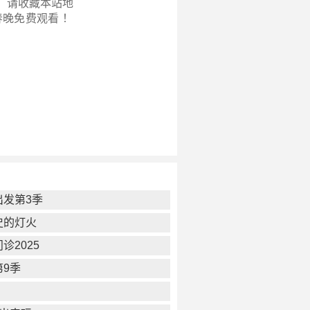
载。请收藏本站地
春晚
免费观看 ！
出发第3季
史的灯火
诊2025
第9季