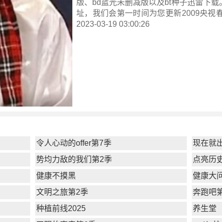
版、bd蓝光未删减版以及bt种子迅雷下
址，我们会第一时间为您更新
2009央视
2023-03-19 03:00:26
令人心动的offer第7季
现在就
势均力敌的我们第2季
点亮历
健康不摸黑
健康大问
文明之旅第2季
奔跑吧
种植前线2025
养生堂