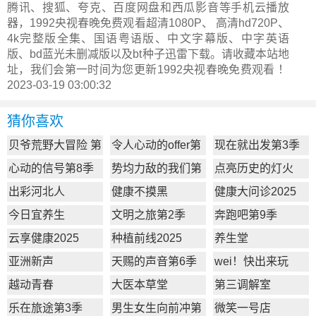
腾讯、搜狐、夸克、百度网盘和西瓜影音等手机云播放
器，1992央视春晚免费观看超清1080P、 高清hd720P、
4k完整版全集、国语粤语版、中文字幕版、中字英语
版、bd蓝光未删减版以及bt种子迅雷下载。请收藏本站地
址，我们会第一时间为您更新
1992央视春晚
免费观看 ！
2023-03-19 03:00:32
猜你喜欢
贝爷荒野大冒险 第
令人心动的offer第
现在就出发第3季
一季
7季
心动的信号第8季
势均力敌的我们第
点亮历史的灯火
2季
出彩河北人
健康不摸黑
健康大问诊2025
今日宜养生
文明之旅第2季
奔跑吧第9季
云享健康2025
种植前线2025
养生堂
亚洲新声
天赐的声音第6季
wei！快出来玩
越动青春
大医本草堂
第三调解室
乐在旅途第3季
男生女生向前冲第
微笑一号店