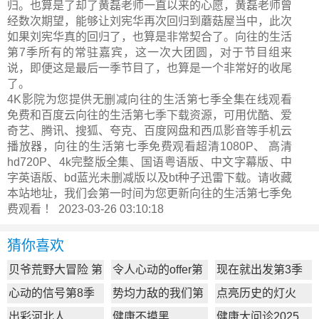
归。也算是了却了黄磊老师一直以来的心愿，黄磊老师曾
经数次期望，能够让刘宪华再次回归到蘑菇屋当中，此次
如果刘宪华真的回归了，也算是非常契合了。向往的生活
第7季所有的常驻嘉宾，这一次大团圆，对于节目组来
说，即便这是最后一季节目了，也算是一个非常好的收尾
了。
4K影院为您提供无删减向往的生活第七季全集在线观看
免费和百度云向往的生活第七季下载资源，可用优酷、爱
奇艺、腾讯、搜狐、夸克、百度网盘和西瓜影音等手机云
播放器，向往的生活第七季免费观看超清1080P、 高清
hd720P、4k完整版全集、国语粤语版、中文字幕版、中
字英语版、bd蓝光未删减版以及bt种子迅雷下载。请收藏
本站地址，我们会第一时间为您更新
向往的生活第七季
免
费观看 ！ 2023-03-26 03:10:18
猜你喜欢
贝爷荒野大冒险 第
令人心动的offer第
现在就出发第3季
一季
7季
心动的信号第8季
势均力敌的我们第
点亮历史的灯火
2季
出彩河北人
健康不摸黑
健康大问诊2025