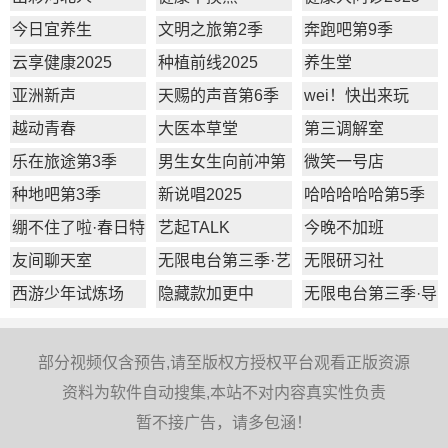
今日宜养生
文明之旅第2季
奔跑吧第9季
云享健康2025
种植前线2025
养生堂
亚洲新声
天赐的声音第6季
wei！快出来玩
越动青春
大医本草堂
第三调解室
乐在旅途第3季
男生女生向前冲第
微笑一号店
17季
种地吧第3季
新说唱2025
哈哈哈哈哈第5季
绷不住了啦·春日特
艺起TALK
今晚不加班
辑
友间聊天室
无限电台第三季·艺
无限研习社
员篇
西游少年试炼场
隐藏款加更中
无限电台第三季·导
师篇
部分视频仅含预告,请至版权方授权平台观看正版资源
资料为软件自动搜集,本站不对内容真实性负责
暂不接广告，请多包涵！