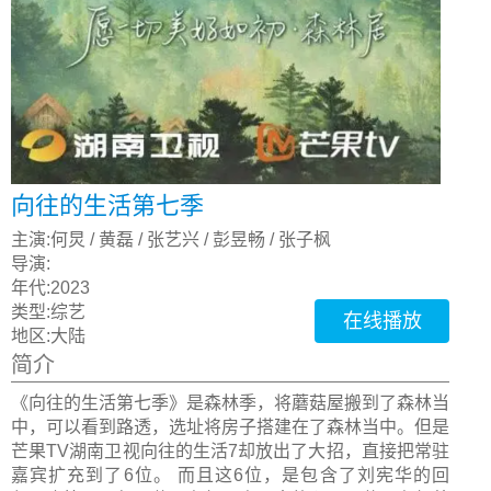
向往的生活第七季
主演:
何炅 / 黄磊 / 张艺兴 / 彭昱畅 / 张子枫
导演:
年代:
2023
类型:
综艺
在线播放
地区:
大陆
简介
《向往的生活第七季》是森林季，将蘑菇屋搬到了森林当
中，可以看到路透，选址将房子搭建在了森林当中。但是
芒果TV湖南卫视向往的生活7却放出了大招，直接把常驻
嘉宾扩充到了6位。 而且这6位，是包含了刘宪华的回