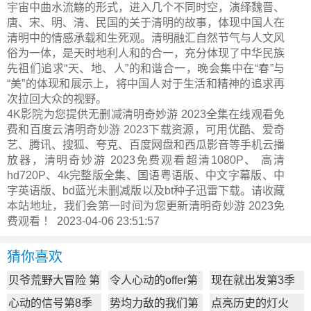
宇宙中曲水流觞的形式，进入几个不同时空，演绎魏晋、
唐、宋、明、清、民国的关于清明的故事，体现中国人在
清明中的情感承载和生死观。清明融汇自然节气与人文风
俗为一体，是天时地利人和的合一，充分体现了中华民族
先祖们追求“天、地、人”的和谐合一，晚会集中在“春”与
“美”的体现和展示上，将中国人对于生活和精神的追求再
次拉回大众的视野。
4K影院为您提供无删减清明奇妙游 2023全集在线观看免
费和百度云清明奇妙游 2023下载资源，可用优酷、爱奇
艺、腾讯、搜狐、夸克、百度网盘和西瓜影音等手机云播
放器，清明奇妙游 2023免费观看超清1080P、 高清
hd720P、4k完整版全集、国语粤语版、中文字幕版、中
字英语版、bd蓝光未删减版以及bt种子迅雷下载。请收藏
本站地址，我们会第一时间为您更新
清明奇妙游 2023
免
费观看 ！ 2023-04-06 23:51:57
猜你喜欢
贝爷荒野大冒险 第
令人心动的offer第
现在就出发第3季
一季
7季
心动的信号第8季
势均力敌的我们第
点亮历史的灯火