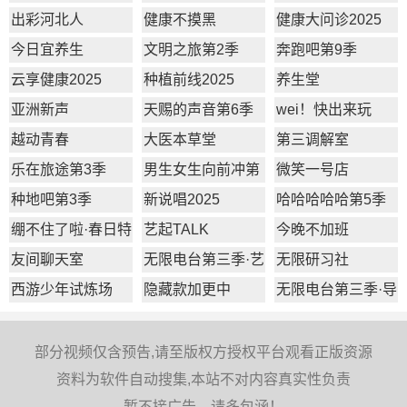
2季
出彩河北人
健康不摸黑
健康大问诊2025
今日宜养生
文明之旅第2季
奔跑吧第9季
云享健康2025
种植前线2025
养生堂
亚洲新声
天赐的声音第6季
wei！快出来玩
越动青春
大医本草堂
第三调解室
乐在旅途第3季
男生女生向前冲第
微笑一号店
17季
种地吧第3季
新说唱2025
哈哈哈哈哈第5季
绷不住了啦·春日特
艺起TALK
今晚不加班
辑
友间聊天室
无限电台第三季·艺
无限研习社
员篇
西游少年试炼场
隐藏款加更中
无限电台第三季·导
师篇
部分视频仅含预告,请至版权方授权平台观看正版资源
资料为软件自动搜集,本站不对内容真实性负责
暂不接广告，请多包涵！