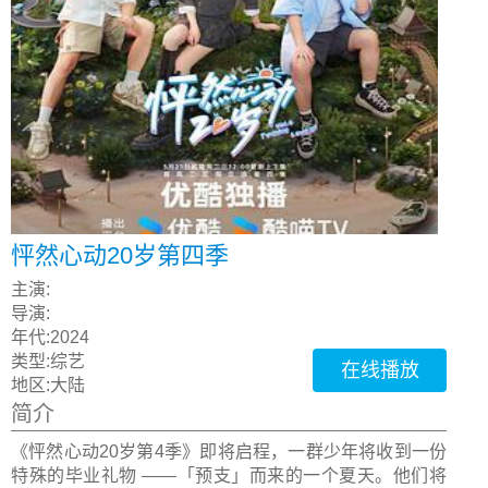
怦然心动20岁第四季
主演:
导演:
年代:
2024
类型:
综艺
在线播放
地区:
大陆
简介
《怦然心动20岁第4季》即将启程，一群少年将收到一份
特殊的毕业礼物 ——「预支」而来的一个夏天。他们将