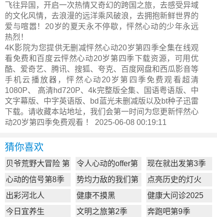
飞往异国，开启一次热情又奇幻的跨国之旅，去感受异域
的文化风情，去浪漫的远洋乘风破浪，去拥抱新鲜世界的
爱与喧嚣！20岁的夏天永不停歇，怦然心动的少年永远
热烈！
4K影院为您提供无删减怦然心动20岁第四季全集在线观
看免费和百度云怦然心动20岁第四季下载资源，可用优
酷、爱奇艺、腾讯、搜狐、夸克、百度网盘和西瓜影音等
手机云播放器，怦然心动20岁第四季免费观看超清
1080P、 高清hd720P、4k完整版全集、国语粤语版、中
文字幕版、中字英语版、bd蓝光未删减版以及bt种子迅雷
下载。请收藏本站地址，我们会第一时间为您更新
怦然心
动20岁第四季
免费观看 ！ 2025-06-08 00:19:11
猜你喜欢
贝爷荒野大冒险 第
令人心动的offer第
现在就出发第3季
一季
7季
心动的信号第8季
势均力敌的我们第
点亮历史的灯火
2季
出彩河北人
健康不摸黑
健康大问诊2025
今日宜养生
文明之旅第2季
奔跑吧第9季