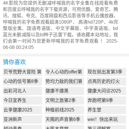
4K影院为您提供无删减呼喊我的名字全集在线观看免费
和百度云呼喊我的名字下载资源，可用优酷、爱奇艺、腾
讯、搜狐、夸克、百度网盘和西瓜影音等手机云播放器，
呼喊我的名字免费观看超清1080P、 高清hd720P、4k完
整版全集、国语粤语版、中文字幕版、中字英语版、bd
蓝光未删减版以及bt种子迅雷下载。请收藏本站地址，我
们会第一时间为您更新
呼喊我的名字
免费观看 ！ 2025-
06-08 00:24:05
猜你喜欢
贝爷荒野大冒险 第
令人心动的offer第
现在就出发第3季
一季
7季
心动的信号第8季
势均力敌的我们第
点亮历史的灯火
2季
出彩河北人
健康不摸黑
健康大问诊2025
今日宜养生
文明之旅第2季
奔跑吧第9季
云享健康2025
种植前线2025
养生堂
亚洲新声
天赐的声音第6季
wei！快出来玩
越动青春
大医本草堂
第三调解室