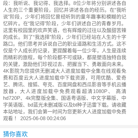
段：我听说、我记得、我选择。8位少年将分别讲述各自
人生的三个重要阶段，回忆并讲述各自的经历。在“我听
说”阶段，少年们将回忆曾经听到的童年趣事和模糊的记
忆碎片。在“我记得”阶段，少年们讲述自己的青春岁月。
这里有校园里的欢声笑语，也有辉煌的过往以及酸甜苦辣
的成长。到了“我选择”阶段，少年们已经站在人生的十字
路口。他们思考并诉说自己的职业道路和生活方式。这不
仅是个人成长的记录，更提醒着每一位少年，人生是连续
而精彩的旅程，每个阶段都不可或缺，都是塑造独特自我
的关键，激励他们珍视过去、把握当下、勇敢面向未来。
4K影院为您提供无删减大人进度加载中全集在线观看免
费和百度云大人进度加载中下载资源，可用优酷、爱奇
艺、腾讯、搜狐、夸克、百度网盘和西瓜影音等手机云播
放器，大人进度加载中免费观看超清1080P、 高清
hd720P、4k完整版全集、国语粤语版、中文字幕版、中
字英语版、bd蓝光未删减版以及bt种子迅雷下载。请收藏
本站地址，我们会第一时间为您更新
大人进度加载中
免费
观看 ！ 2025-06-08 00:24:06
猜你喜欢