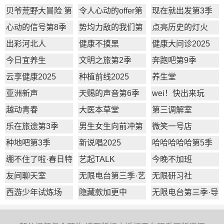
贝爷荒野大冒险 第
令人心动的offer第
现在就出发第3季
一季
7季
心动的信号第8季
势均力敌的我们第
点亮历史的灯火
2季
出彩河北人
健康不摸黑
健康大问诊2025
今日宜养生
文明之旅第2季
奔跑吧第9季
云享健康2025
种植前线2025
养生堂
亚洲新声
天赐的声音第6季
wei！快出来玩
越动青春
大医本草堂
第三调解室
乐在旅途第3季
男生女生向前冲第
微笑一号店
17季
种地吧第3季
新说唱2025
哈哈哈哈哈第5季
绷不住了啦·春日特
艺起TALK
今晚不加班
辑
友间聊天室
无限电台第三季·艺
无限研习社
员篇
西游少年试炼场
隐藏款加更中
无限电台第三季·导
师篇