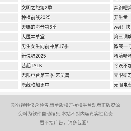
文明之旅第2季
奔跑吧
种植前线2025
养生堂
天赐的声音第6季
wei！
大医本草堂
第三调
男生女生向前冲第17季
微笑一
新说唱2025
哈哈哈
艺起TALK
今晚不
无限电台第三季·艺员篇
无限研
隐藏款加更中
无限电
部分视频仅含预告,请至版权方授权平台观看正版资源
资料为软件自动搜集,本站不对内容真实性负责
暂不接广告，请多包涵！