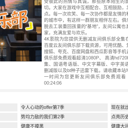
受彼此的热情与真诚，那些原本陌生的
切。大家在游戏中互相配合、互相鼓励，
点。每一次欢笑、每一次协作都是友情的
的城市中，有这样一群朋友相伴左右。俱
脱去工装重回孩童的“基地”，友间公寓也
家，充满友爱与欢乐。
4K影院为您提供无删减友间俱乐部全集
百度云友间俱乐部下载资源，可用优酷、
搜狐、夸克、百度网盘和西瓜影音等手机
俱乐部免费观看超清1080P、 高清hd72
集、国语粤语版、中文字幕版、中字英语
删减版以及bt种子迅雷下载。请收藏本站
一时间为您更新
友间俱乐部
免费观看 ！ 
00:24:06
令人心动的offer第7季
现在就
势均力敌的我们第2季
点亮历
健康不摸黑
健康大问