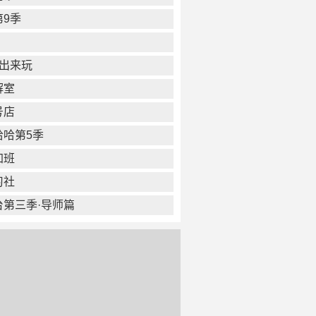
第9季
快出来玩
解室
号店
哈哈第5季
加班
习社
台第三季·导师篇