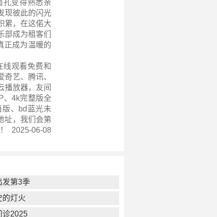
面孔变得熟悉亲
发现彼此的闪光
积累，在这偌大
乐部成为租客们
真正成为温暖的
在线观看免费和
爱奇艺、腾讯、
云播放器，友间
0P、4k完整版全
版、bd蓝光未
地址，我们会第
2025-06-08
出发第3季
史的灯火
诊2025