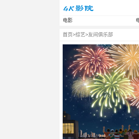
电影
首页
>
综艺
>
友间俱乐部