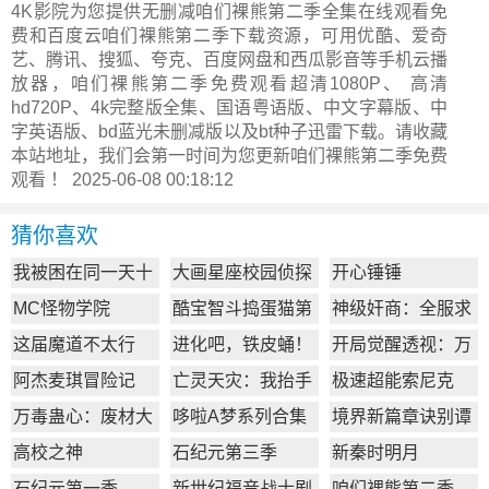
4K影院为您提供无删减咱们裸熊第二季全集在线观看免
费和百度云咱们裸熊第二季下载资源，可用优酷、爱奇
艺、腾讯、搜狐、夸克、百度网盘和西瓜影音等手机云播
放器，咱们裸熊第二季免费观看超清1080P、 高清
hd720P、4k完整版全集、国语粤语版、中文字幕版、中
字英语版、bd蓝光未删减版以及bt种子迅雷下载。请收藏
本站地址，我们会第一时间为您更新
咱们裸熊第二季
免费
观看 ！ 2025-06-08 00:18:12
猜你喜欢
我被困在同一天十
大画星座校园侦探
开心锤锤
万年
第2季
MC怪物学院
酷宝智斗捣蛋猫第
神级奸商：全服求
1季
我别薅了
这届魔道不太行
进化吧，铁皮蛹！
开局觉醒透视：万
物皆透,我即无敌
阿杰麦琪冒险记
亡灵天灾：我抬手
极速超能索尼克
百万骨海
万毒蛊心：废材大
哆啦A梦系列合集
境界新篇章诀别谭
小姐杀疯了
篇
高校之神
石纪元第三季
新秦时明月
石纪元第一季
新世纪福音战士剧
咱们裸熊第二季