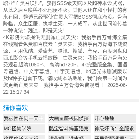
职业“亡灵召唤师”，获得SSS级天赋以及超神本命武器，
从此之后召唤兽不死他便不灭。其他人还在和小怪打的有
来有回，魏逍已经驱使亡灵大军把BOSS彻底淹没。骨海
降临，众生臣服，执掌生死，一人成军，从此世间流传着
一种说法：魏逍，即是天灾！
4K影院为您提供无删减亡灵天灾：我抬手百万骨海全集
在线观看免费和百度云亡灵天灾：我抬手百万骨海下载资
源，可用优酷、爱奇艺、腾讯、搜狐、夸克、百度网盘和
西瓜影音等手机云播放器，亡灵天灾：我抬手百万骨海免
费观看超清1080P、 高清hd720P、4k完整版全集、国语
粤语版、中文字幕版、中字英语版、bd蓝光未删减版以
及bt种子迅雷下载。请收藏本站地址，我们会第一时间为
您更新
亡灵天灾：我抬手百万骨海
免费观看 ！ 2025-06-
22 15:17:34
猜你喜欢
我被困在同一天十
大画星座校园侦探
开心锤锤
万年
第2季
MC怪物学院
酷宝智斗捣蛋猫第
神级奸商：全服求
1季
我别薅了
这届魔道不太行
进化吧，铁皮蛹！
开局觉醒透视：万