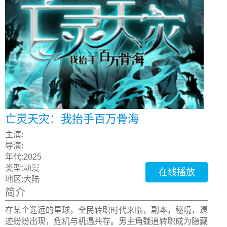
亡灵天灾：我抬手百万骨海
主演:
导演:
年代:
2025
类型:
动漫
在线播放
地区:
大陆
简介
在某个遥远的星球，全民转职时代来临，副本，秘境，遗
迹纷纷出现，危机与机遇共存。男主角魏逍转职成为隐藏