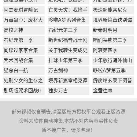
物皆透,我即无敌
阿杰麦琪冒险记
亡灵天灾：我抬手
极速超能索尼克
百万骨海
万毒蛊心：废材大
哆啦A梦系列合集
境界新篇章诀别谭
小姐杀疯了
篇
高校之神
石纪元第三季
新秦时明月
石纪元第一季
新世纪福音战士剧
咱们裸熊第二季
场版：Q
间谍过家家合集
​关于我转生变成史
阿衰第四季
莱姆这档事第一季
咒术回战合集
排球少年第三季
少年歌行海外仙山
篇
猫总白一航
万古剑神
哆啦A梦第五季
处刑少女的生存之
境界新篇章相克谭
霹雳靖玄录下阕普
道
篇
通话版
剧场版咒术回战0
独步万古
金蚕往事
部分视频仅含预告,请至版权方授权平台观看正版资源
资料为软件自动搜集,本站不对内容真实性负责
暂不接广告，请多包涵！