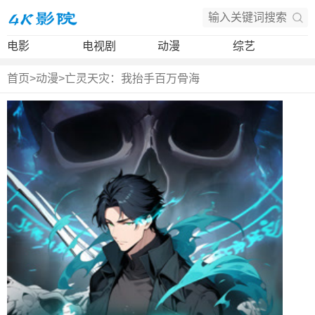
电影
电视剧
动漫
综艺
首页
>
动漫
>
亡灵天灾：我抬手百万骨海