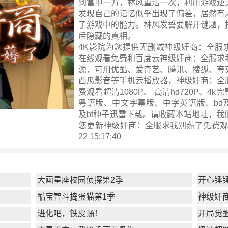
到富甲一方，林风重活一次，利用游戏逆
发现自己的记忆似乎出现了偏差，居然有
了游戏中的能力。林风发誓要解开谜题，
后隐藏的真相。
4K影院为您提供无删减神级奸商：全服
在线观看免费和百度云神级奸商：全服求
源，可用优酷、爱奇艺、腾讯、搜狐、夸
西瓜影音等手机云播放器，神级奸商：全
费观看超清1080P、 高清hd720P、4
粤语版、中文字幕版、中字英语版、bd
及bt种子迅雷下载。请收藏本站地址，我
您更新
神级奸商：全服求我别薅了
免费观看
22 15:17:40
大画星座校园侦探第2季
开心锤
酷宝智斗捣蛋猫第1季
神级奸
进化吧，铁皮蛹！
开局觉