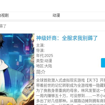
电视剧
动漫
薅了
神级奸商：全服求我别薅了
主演:
导演:
年代:
2025
类型:
动漫
地区:
大陆
简介
全球首款潜入式虚拟现实游戏【天下】开
带着前世的记忆转职成为全游戏唯一隐藏
为了挽救身患重病的母亲，林风发誓这一
一周内赚够五十万，可没想到……一不小
多出了好几倍那种。从摆路边摊到拥有商