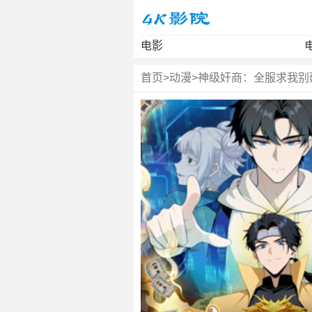
电影
首页
>
动漫
>
神级奸商：全服求我别