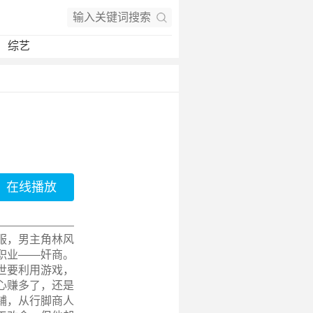
综艺
在线播放
服，男主角林风
职业——奸商。
世要利用游戏，
心赚多了，还是
铺，从行脚商人