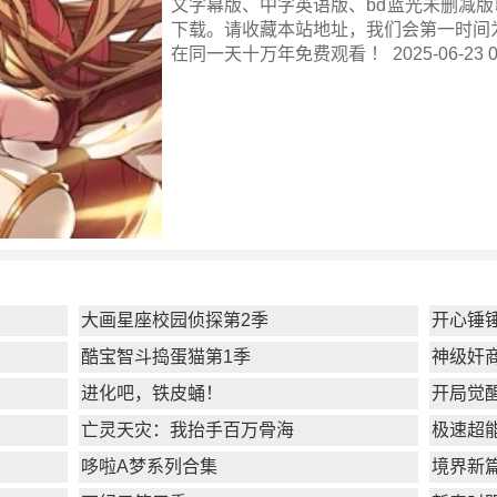
文字幕版、中字英语版、bd蓝光未删减版
下载。请收藏本站地址，我们会第一时间
在同一天十万年
免费观看 ！ 2025-06-23 02
大画星座校园侦探第2季
开心锤
酷宝智斗捣蛋猫第1季
神级奸
进化吧，铁皮蛹！
开局觉
亡灵天灾：我抬手百万骨海
极速超
哆啦A梦系列合集
境界新