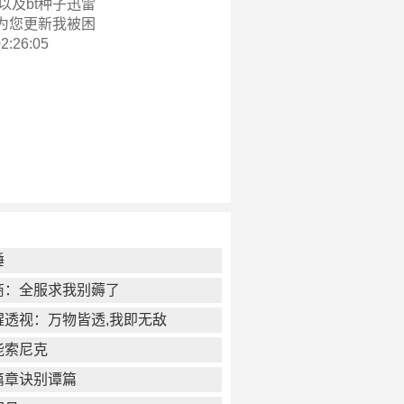
以及bt种子迅雷
为您更新
我被困
:26:05
锤
商：全服求我别薅了
醒透视：万物皆透,我即无敌
能索尼克
篇章诀别谭篇