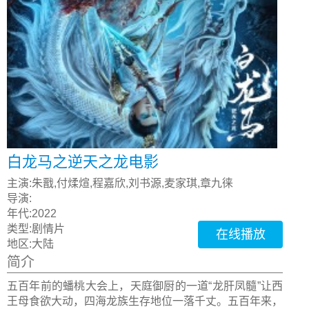
白龙马之逆天之龙电影
主演:
朱戬,付煣煊,程嘉欣,刘书源,麦家琪,章九徕
导演:
年代:
2022
类型:
剧情片
在线播放
地区:
大陆
简介
五百年前的蟠桃大会上，天庭御厨的一道“龙肝凤髓”让西
王母食欲大动，四海龙族生存地位一落千丈。五百年来，