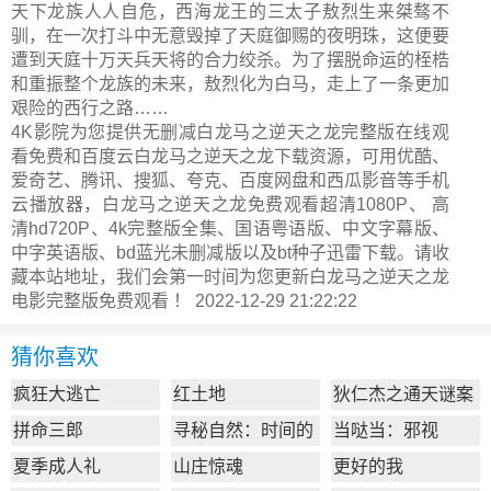
天下龙族人人自危，西海龙王的三太子敖烈生来桀骜不
驯，在一次打斗中无意毁掉了天庭御赐的夜明珠，这便要
遭到天庭十万天兵天将的合力绞杀。为了摆脱命运的桎梏
和重振整个龙族的未来，敖烈化为白马，走上了一条更加
艰险的西行之路……
4K影院为您提供无删减白龙马之逆天之龙完整版在线观
看免费和百度云白龙马之逆天之龙下载资源，可用优酷、
爱奇艺、腾讯、搜狐、夸克、百度网盘和西瓜影音等手机
云播放器，白龙马之逆天之龙免费观看超清1080P、 高
清hd720P、4k完整版全集、国语粤语版、中文字幕版、
中字英语版、bd蓝光未删减版以及bt种子迅雷下载。请收
藏本站地址，我们会第一时间为您更新
白龙马之逆天之龙
电影完整版
免费观看 ！ 2022-12-29 21:22:22
猜你喜欢
疯狂大逃亡
红土地
狄仁杰之通天谜案
拼命三郎
寻秘自然：时间的
当哒当：邪视
形状
夏季成人礼
山庄惊魂
更好的我