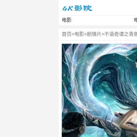
电影
首页
>
电影
>
剧情片
>
不语奇谭之青