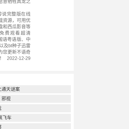
愿意牺牲真龙之
传说完整版在线
载资源，可用优
盘和西瓜影音等
免费观看超清
集、国语粤语版、中
以及bt种子迅雷
为您更新
不语奇
2022-12-29
之通天谜案
：邪视
我
飙飞车
掷