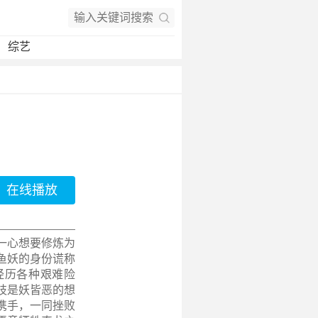
综艺
在线播放
一心想要修炼为
鱼妖的身份谎称
经历各种艰难险
枝是妖皆恶的想
携手，一同挫败