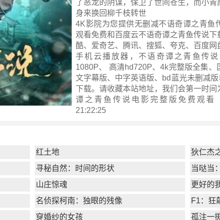
了恶龙的阴谋，保卫了世间苍生，而小青
身来换回柳千枝转世
4K影院为您提供无删减不语奇谭之青鱼
观看免费和百度云不语奇谭之青鱼传说下
酷、爱奇艺、腾讯、搜狐、夸克、百度网
手机云播放器，不语奇谭之青鱼传说
1080P、 高清hd720P、4k完整版全
文字幕版、中字英语版、bd蓝光未删减版
下载。请收藏本站地址，我们会第一时间
谭之青鱼传说电影完整版
免费观看 ！ 
21:22:25
红土地
狄仁杰
寻秘自然：时间的形状
当哒当
山庄惊魂
更好的
名侦探柯南：独眼的残像
F1：狂
穿婚纱的女孩
孤注一