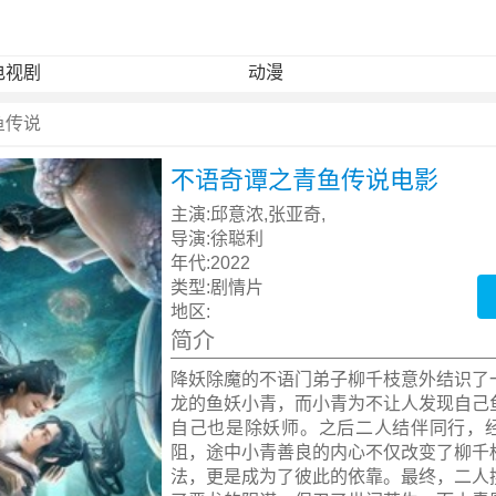
电视剧
动漫
鱼传说
不语奇谭之青鱼传说电影
主演:
邱意浓,张亚奇,
导演:
徐聪利
年代:
2022
类型:
剧情片
地区:
简介
降妖除魔的不语门弟子柳千枝意外结识了
龙的鱼妖小青，而小青为不让人发现自己
自己也是除妖师。之后二人结伴同行，
阻，途中小青善良的内心不仅改变了柳千
法，更是成为了彼此的依靠。最终，二人