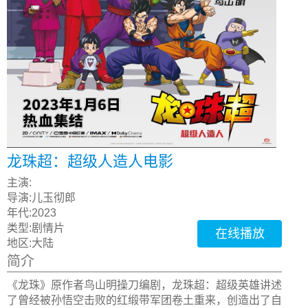
龙珠超：超级人造人电影
主演:
导演:
儿玉彻郎
年代:
2023
类型:
剧情片
在线播放
地区:
大陆
简介
《龙珠》原作者鸟山明操刀编剧，龙珠超：超级英雄讲述
了曾经被孙悟空击败的红缎带军团卷土重来，创造出了自