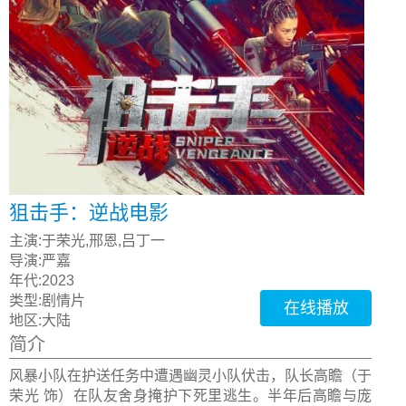
狙击手：逆战电影
主演:
于荣光,邢恩,吕丁一
导演:
严嘉
年代:
2023
类型:
剧情片
在线播放
地区:
大陆
简介
风暴小队在护送任务中遭遇幽灵小队伏击，队长高瞻（于
荣光 饰）在队友舍身掩护下死里逃生。半年后高瞻与庞