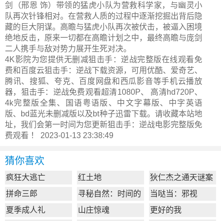
剑（邢恩 饰）带领的猛虎小队为营救科学家，与幽灵小
队再次针锋相对。在营救人质的过程中逐渐挖掘出背后隐
藏的巨大阴谋。高瞻与猛虎小队再次被伏击，被逼入困境
绝地反击，原来一切都在高瞻计划之中，最终高瞻与庞剑
二人携手与敌对势力展开生死对决。
4K影院为您提供无删减狙击手：逆战完整版在线观看免
费和百度云狙击手：逆战下载资源，可用优酷、爱奇艺、
腾讯、搜狐、夸克、百度网盘和西瓜影音等手机云播放
器，狙击手：逆战免费观看超清1080P、 高清hd720P、
4k完整版全集、国语粤语版、中文字幕版、中字英语
版、bd蓝光未删减版以及bt种子迅雷下载。请收藏本站地
址，我们会第一时间为您更新
狙击手：逆战电影完整版
免
费观看 ！ 2023-01-13 23:38:49
猜你喜欢
疯狂大逃亡
红土地
狄仁杰之通天谜案
拼命三郎
寻秘自然：时间的
当哒当：邪视
形状
夏季成人礼
山庄惊魂
更好的我