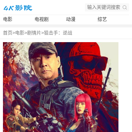
电影
电视剧
动漫
综艺
首页
>
电影
>
剧情片
>
狙击手：逆战