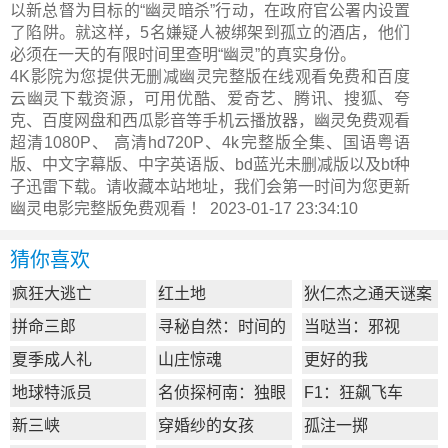
以新总督为目标的“幽灵暗杀”行动，在政府官公署内设置
了陷阱。就这样，5名嫌疑人被绑架到孤立的酒店，他们
必须在一天的有限时间里查明“幽灵”的真实身份。
4K影院为您提供无删减幽灵完整版在线观看免费和百度
云幽灵下载资源，可用优酷、爱奇艺、腾讯、搜狐、夸
克、百度网盘和西瓜影音等手机云播放器，幽灵免费观看
超清1080P、 高清hd720P、4k完整版全集、国语粤语
版、中文字幕版、中字英语版、bd蓝光未删减版以及bt种
子迅雷下载。请收藏本站地址，我们会第一时间为您更新
幽灵电影完整版
免费观看 ！ 2023-01-17 23:34:10
猜你喜欢
疯狂大逃亡
红土地
狄仁杰之通天谜案
拼命三郎
寻秘自然：时间的
当哒当：邪视
形状
夏季成人礼
山庄惊魂
更好的我
地球特派员
名侦探柯南：独眼
F1：狂飙飞车
的残像
新三峡
穿婚纱的女孩
孤注一掷