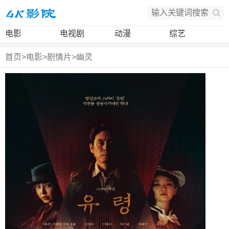
电影
电视剧
动漫
综艺
首页
>
电影
>
剧情片
>
幽灵