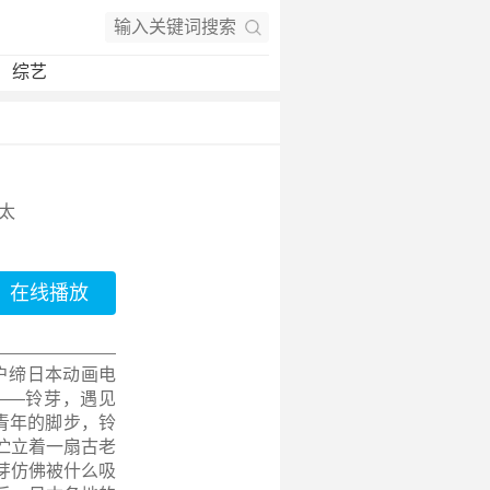
综艺
太
在线播放
户缔日本动画电
——铃芽，遇见
青年的脚步，铃
伫立着一扇古老
芽仿佛被什么吸