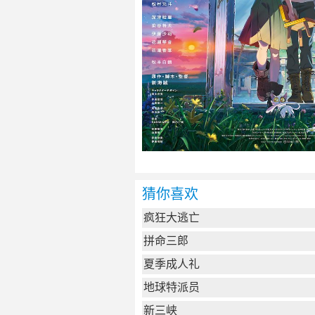
猜你喜欢
疯狂大逃亡
拼命三郎
夏季成人礼
地球特派员
新三峡