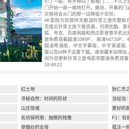
引了一般，将手伸向了那扇门……不久之
门开始一扇一扇地打开。据说，开着的门
灾祸将会从门的那一边降临于现世。
4K影院为您提供无删减铃芽之旅完整版
百度云铃芽之旅下载资源，可用优酷、爱
狐、夸克、百度网盘和西瓜影音等手机云
旅免费观看超清1080P、 高清hd720P
国语粤语版、中文字幕版、中字英语版、
版以及bt种子迅雷下载。请收藏本站地址
间为您更新
铃芽之旅电影完整版
免费观看 ！
18:48:22
红土地
狄仁杰
寻秘自然：时间的形状
当哒当
山庄惊魂
更好的
名侦探柯南：独眼的残像
F1：狂
穿婚纱的女孩
孤注一