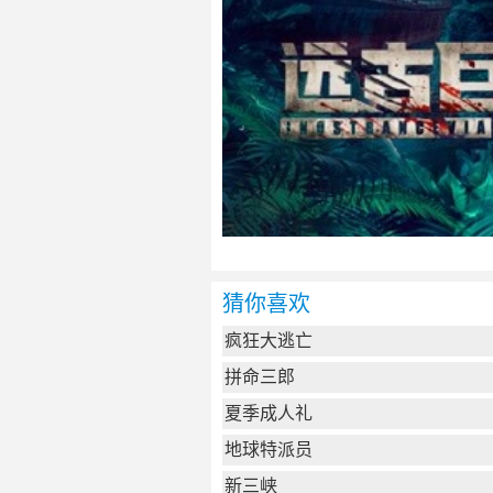
猜你喜欢
疯狂大逃亡
拼命三郎
夏季成人礼
地球特派员
新三峡