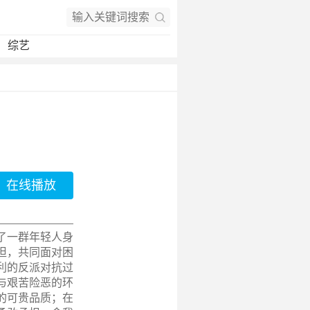
综艺
在线播放
了一群年轻人身
担，共同面对困
利的反派对抗过
与艰苦险恶的环
的可贵品质；在