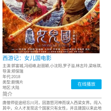
西游记：女儿国电影
主演:
郭富城,冯绍峰,赵丽颖,小沈阳,罗子溢,林志玲,梁咏琪,
刘涛,
导演:
郑保瑞
年代:
2018
类型:
剧情片
在线播放
地区:
大陆
简介
唐僧师徒途经忘川河，因激怒河神而误入西梁女界。闯入
其中，众人才发现这个国家只有女性，并且建国以来此地