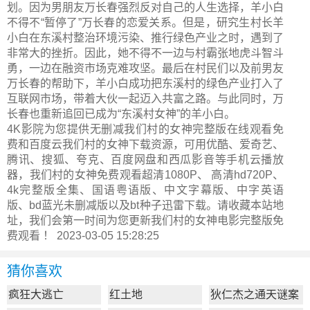
划。因为男朋友万长春强烈反对自己的人生选择，羊小白
不得不“暂停了”万长春的恋爱关系。但是，研究生村长羊
小白在东溪村整治环境污染、推行绿色产业之时，遇到了
非常大的挫折。因此，她不得不一边与村霸张地虎斗智斗
勇，一边在融资市场克难攻坚。最后在村民们以及前男友
万长春的帮助下，羊小白成功把东溪村的绿色产业打入了
互联网市场，带着大伙一起迈入共富之路。与此同时，万
长春也重新追回已成为“东溪村女神”的羊小白。
4K影院为您提供无删减我们村的女神完整版在线观看免
费和百度云我们村的女神下载资源，可用优酷、爱奇艺、
腾讯、搜狐、夸克、百度网盘和西瓜影音等手机云播放
器，我们村的女神免费观看超清1080P、 高清hd720P、
4k完整版全集、国语粤语版、中文字幕版、中字英语
版、bd蓝光未删减版以及bt种子迅雷下载。请收藏本站地
址，我们会第一时间为您更新
我们村的女神电影完整版
免
费观看 ！ 2023-03-05 15:28:25
猜你喜欢
疯狂大逃亡
红土地
狄仁杰之通天谜案