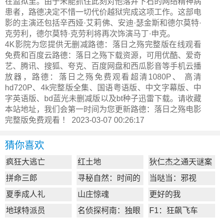
在监狱里。由于未能抓住此刻对他落井下石的网络精神病
患者，路德决定不惜一切代价越狱完成这项工作。这部电
影的主演还包括辛西娅·艾莉佛、安迪·瑟金斯和德尔莫特·
克劳利，德尔莫特·克劳利将再次饰演马丁·申克。
4K影院为您提供无删减路德：落日之殇完整版在线观看
免费和百度云路德：落日之殇下载资源，可用优酷、爱奇
艺、腾讯、搜狐、夸克、百度网盘和西瓜影音等手机云播
放器，路德：落日之殇免费观看超清1080P、 高清
hd720P、4k完整版全集、国语粤语版、中文字幕版、中
字英语版、bd蓝光未删减版以及bt种子迅雷下载。请收藏
本站地址，我们会第一时间为您更新
路德：落日之殇电影
完整版
免费观看 ！ 2023-03-07 00:26:17
猜你喜欢
疯狂大逃亡
红土地
狄仁杰之通天谜案
拼命三郎
寻秘自然：时间的
当哒当：邪视
形状
夏季成人礼
山庄惊魂
更好的我
地球特派员
名侦探柯南：独眼
F1：狂飙飞车