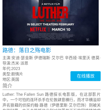
路德：落日之殇电影
主演:
安迪·瑟金斯 伊德瑞斯·艾尔巴 辛西娅·埃里沃 德莫·
克劳利
导演:
杰米·派恩
年代:
2023
类型:
剧情片
在线播放
地区:
英国
简介
Luther: The Fallen Sun 路德探长电影版，在这部影片
中，一个可怕的连环杀手在伦敦肆意横行，而才华横溢却
声名狼藉的侦探约翰·路德（伊德里斯·艾尔巴饰）则被关