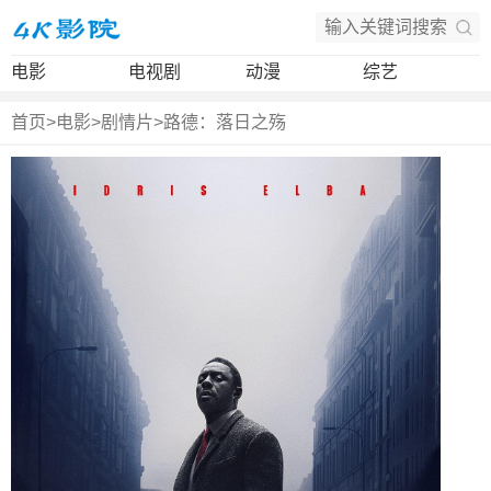
电影
电视剧
动漫
综艺
首页
>
电影
>
剧情片
>
路德：落日之殇