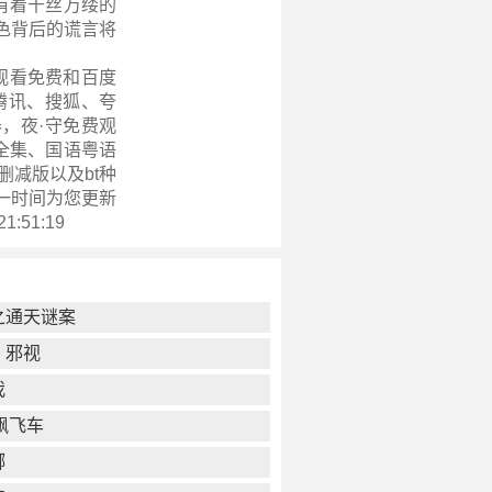
有着千丝万缕的
色背后的谎言将
观看免费和百度
腾讯、搜狐、夸
，夜·守免费观
整版全集、国语粤语
删减版以及bt种
一时间为您更新
1:51:19
之通天谜案
：邪视
我
飙飞车
掷