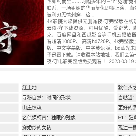
也如约而至……时隔多年的三个“冤魂”竟
联系，一场姐姐的华丽复仇即将上演，血
被利刃无情刺穿，这...
4K影院为您提供无删减夜·守完整版在线
云夜·守下载资源，可用优酷、爱奇艺、
克、百度网盘和西瓜影音等手机云播放器
看超清1080P、 高清hd720P、4k完
版、中文字幕版、中字英语版、bd蓝光未
子迅雷下载。请收藏本站地址，我们会第
夜·守电影完整版
免费观看 ！ 2023-03-19 2
红土地
狄仁杰
寻秘自然：时间的形状
当哒当
山庄惊魂
更好的
名侦探柯南：独眼的残像
F1：狂
穿婚纱的女孩
孤注一