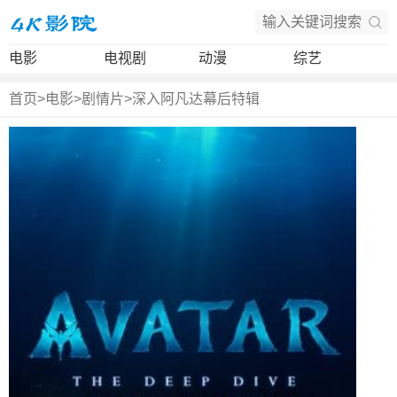
电影
电视剧
动漫
综艺
首页
>
电影
>
剧情片
>
深入阿凡达幕后特辑