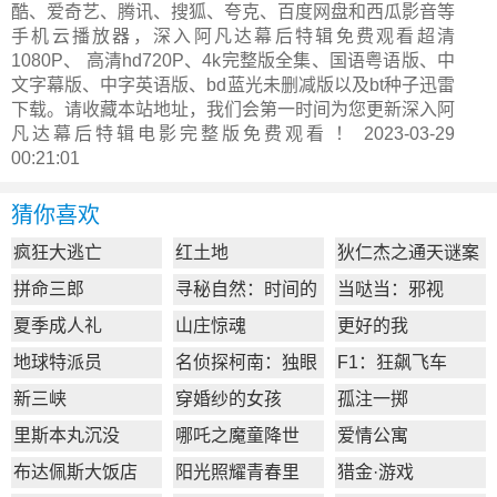
酷、爱奇艺、腾讯、搜狐、夸克、百度网盘和西瓜影音等
手机云播放器，深入阿凡达幕后特辑免费观看超清
1080P、 高清hd720P、4k完整版全集、国语粤语版、中
文字幕版、中字英语版、bd蓝光未删减版以及bt种子迅雷
下载。请收藏本站地址，我们会第一时间为您更新
深入阿
凡达幕后特辑电影完整版
免费观看 ！ 2023-03-29
00:21:01
猜你喜欢
疯狂大逃亡
红土地
狄仁杰之通天谜案
拼命三郎
寻秘自然：时间的
当哒当：邪视
形状
夏季成人礼
山庄惊魂
更好的我
地球特派员
名侦探柯南：独眼
F1：狂飙飞车
的残像
新三峡
穿婚纱的女孩
孤注一掷
里斯本丸沉没
哪吒之魔童降世
爱情公寓
布达佩斯大饭店
阳光照耀青春里
猎金·游戏