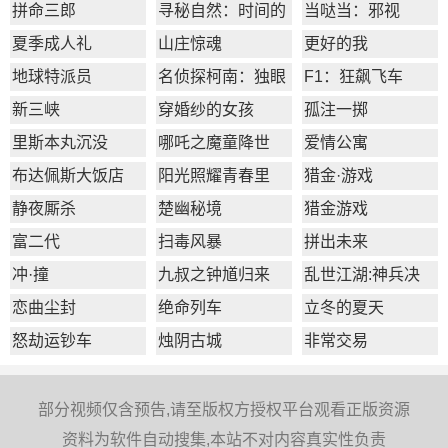
拼命三郎
寻秘自然：时间的
当哒当：邪视
形状
夏季成人礼
山庄惊魂
更好的我
地球特派员
名侦探柯南：独眼
F1：狂飙飞车
的残像
新三峡
穿婚纱的女孩
孤注一掷
里斯本丸沉没
哪吒之魔童降世
爱情公寓
布达佩斯大饭店
阳光照耀青春里
猎金·游戏
静夜厮杀
楚幽秘境
猎金游戏
富二代
扫毒风暴
拼出未来
冲·撞
九叔之钟馗归来
乱世江湖:神兵决
恋曲尘封
绝命列车
立冬的夏天
怒劫运钞车
烛阴古城
非常交易
部分视频仅含预告,请至版权方授权平台观看正版资源
资料为软件自动搜集,本站不对内容真实性负责