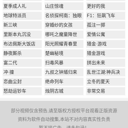
形状
夏季成人礼
山庄惊魂
更好的我
地球特派员
名侦探柯南：独眼
F1：狂飙飞车
的残像
新三峡
穿婚纱的女孩
孤注一掷
里斯本丸沉没
哪吒之魔童降世
爱情公寓
布达佩斯大饭店
阳光照耀青春里
猎金·游戏
静夜厮杀
楚幽秘境
猎金游戏
富二代
扫毒风暴
拼出未来
冲·撞
九叔之钟馗归来
乱世江湖:神兵决
恋曲尘封
绝命列车
立冬的夏天
怒劫运钞车
烛阴古城
非常交易
部分视频仅含预告,请至版权方授权平台观看正版资源
资料为软件自动搜集,本站不对内容真实性负责
暂不接广告，请多包涵！