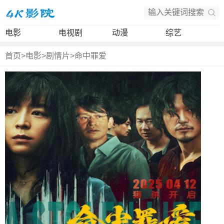
电影
电视剧
动漫
综艺
首页
>
电影
>
剧情片
>
命中罪爱