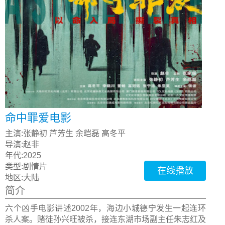
命中罪爱电影
主演:
张静初 芦芳生 余皑磊 高冬平
导演:
赵非
年代:
2025
类型:
剧情片
在线播放
地区:
大陆
简介
六个凶手电影讲述2002年，海边小城德宁发生一起连环
杀人案。赌徒孙兴旺被杀，接连东湖市场副主任朱志红及