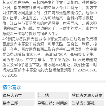
其义弟周亮被杀，三起凶杀案的作案手法相同。种种嫌疑
证据，指向朱志红与周亮的结拜大哥江四鸣身上。警方在
对江四鸣收网抓捕之时，江四鸣却遭遇袭击追杀。危急中
警方出手，擒住真凶。以为可以结案，岂料内幕才掀起一
角，江四鸣与妻子吴燕的命运风暴，席卷而来……香火弥
漫的福建海边小城，枕边的凶手、人群中的爱人，市井中
隐藏着一出等待救赎的宿命人生。
4K影院为您提供无删减命中罪爱完整版在线观看免费和
百度云命中罪爱下载资源，可用优酷、爱奇艺、腾讯、搜
狐、夸克、百度网盘和西瓜影音等手机云播放器，命中罪
爱免费观看超清1080P、 高清hd720P、4k完整版全集、
国语粤语版、中文字幕版、中字英语版、bd蓝光未删减
版以及bt种子迅雷下载。请收藏本站地址，我们会第一时
间为您更新
命中罪爱电影完整版
免费观看 ！ 2025-05-01
00:20:35
猜你喜欢
疯狂大逃亡
红土地
狄仁杰之通天谜案
拼命三郎
寻秘自然：时间的
当哒当：邪视