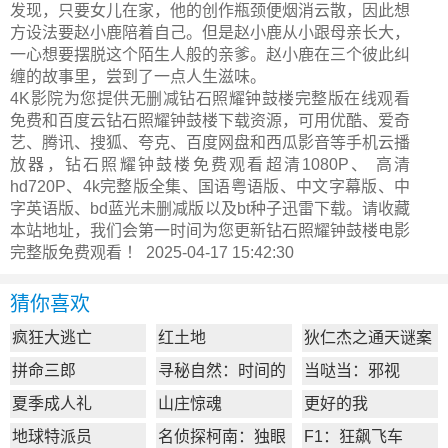
发现，只要女儿在家，他的创作瓶颈便烟消云散，因此想
方设法要赵小鹿陪着自己。但是赵小鹿从小跟母亲长大，
一心想要摆脱这个陌生人般的亲爹。赵小鹿在三个彼此纠
缠的故事里，尝到了一点人生滋味。
4K影院为您提供无删减钻石照耀钟鼓楼完整版在线观看
免费和百度云钻石照耀钟鼓楼下载资源，可用优酷、爱奇
艺、腾讯、搜狐、夸克、百度网盘和西瓜影音等手机云播
放器，钻石照耀钟鼓楼免费观看超清1080P、 高清
hd720P、4k完整版全集、国语粤语版、中文字幕版、中
字英语版、bd蓝光未删减版以及bt种子迅雷下载。请收藏
本站地址，我们会第一时间为您更新
钻石照耀钟鼓楼电影
完整版
免费观看 ！ 2025-04-17 15:42:30
猜你喜欢
疯狂大逃亡
红土地
狄仁杰之通天谜案
拼命三郎
寻秘自然：时间的
当哒当：邪视
形状
夏季成人礼
山庄惊魂
更好的我
地球特派员
名侦探柯南：独眼
F1：狂飙飞车