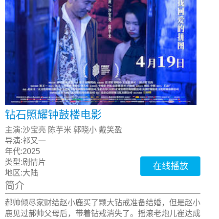
钻石照耀钟鼓楼电影
主演:
沙宝亮 陈芋米 郭晓小 戴笑盈
导演:
祁又一
年代:
2025
类型:
剧情片
在线播放
地区:
大陆
简介
郝帅倾尽家财给赵小鹿买了颗大钻戒准备结婚，但是赵小
鹿见过郝帅父母后，带着钻戒消失了。摇滚老炮儿崔达成