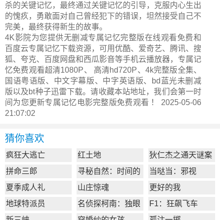
杀的关键记忆，最终通过关键记忆的引导，克服内心生出
的愧疚，勇敢面对自己曾经犯下的错误，坦然接受自己不
完美，最终获得新生的故事。
4K影院为您提供无删减专属记忆完整版在线观看免费和
百度云专属记忆下载资源，可用优酷、爱奇艺、腾讯、搜
狐、夸克、百度网盘和西瓜影音等手机云播放器，专属记
忆免费观看超清1080P、 高清hd720P、4k完整版全集、
国语粤语版、中文字幕版、中字英语版、bd蓝光未删减
版以及bt种子迅雷下载。请收藏本站地址，我们会第一时
间为您更新
专属记忆电影完整版
免费观看 ！ 2025-05-06
21:07:02
猜你喜欢
疯狂大逃亡
红土地
狄仁杰之通天谜案
拼命三郎
寻秘自然：时间的
当哒当：邪视
形状
夏季成人礼
山庄惊魂
更好的我
地球特派员
名侦探柯南：独眼
F1：狂飙飞车
的残像
新三峡
穿婚纱的女孩
孤注一掷