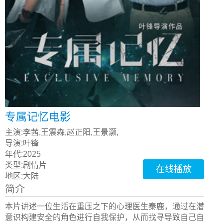
专属记忆电影
主演:
李茜,王震森,赵正阳,王景灏,
导演:
叶锋
年代:
2025
类型:
剧情片
在线播放
地区:
大陆
简介
本片讲述一位生活在重压之下的心理医生秦鹿，通过在潜
意识构建安全的角色进行自我保护，从而找寻导致自己自