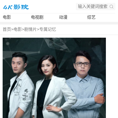
电影
电视剧
动漫
综艺
首页
>
电影
>
剧情片
>
专属记忆