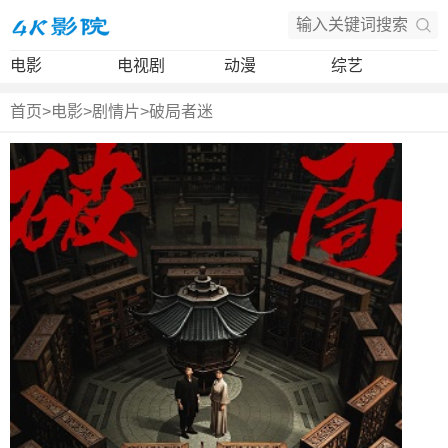
电影
电视剧
动漫
综艺
首页
>
电影
>
剧情片
>
破局者迷