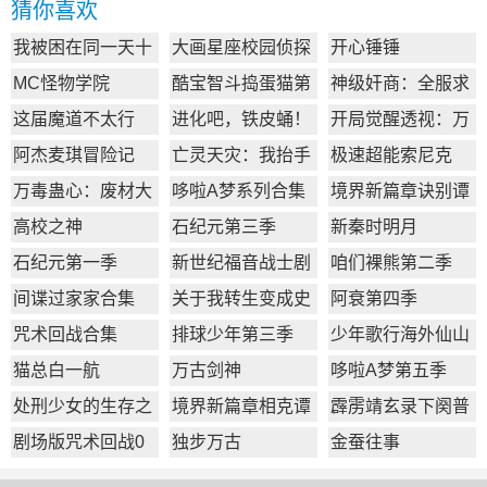
猜你喜欢
我被困在同一天十
大画星座校园侦探
开心锤锤
万年
第2季
MC怪物学院
酷宝智斗捣蛋猫第
神级奸商：全服求
1季
我别薅了
这届魔道不太行
进化吧，铁皮蛹！
开局觉醒透视：万
物皆透,我即无敌
阿杰麦琪冒险记
亡灵天灾：我抬手
极速超能索尼克
百万骨海
万毒蛊心：废材大
哆啦A梦系列合集
境界新篇章诀别谭
小姐杀疯了
篇
高校之神
石纪元第三季
新秦时明月
石纪元第一季
新世纪福音战士剧
咱们裸熊第二季
场版：Q
间谍过家家合集
​关于我转生变成史
阿衰第四季
莱姆这档事第一季
咒术回战合集
排球少年第三季
少年歌行海外仙山
篇
猫总白一航
万古剑神
哆啦A梦第五季
处刑少女的生存之
境界新篇章相克谭
霹雳靖玄录下阕普
道
篇
通话版
剧场版咒术回战0
独步万古
金蚕往事