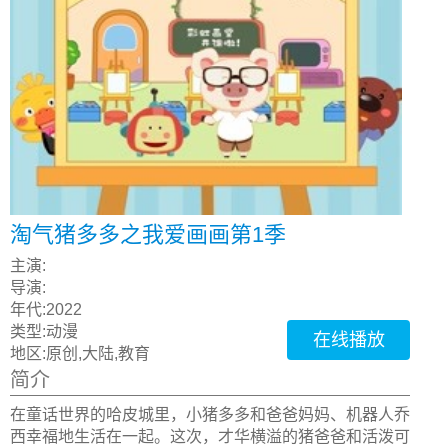
淘气猪多多之我爱画画第1季
主演:
导演:
年代:
2022
类型:
动漫
在线播放
地区:
原创,大陆,教育
简介
在童话世界的哈皮城里，小猪多多和爸爸妈妈、机器人乔
西幸福地生活在一起。这次，才华横溢的猪爸爸和活泼可