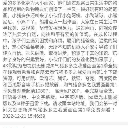
爱的多多化身为大小画家，他们通过观察日常生活中的物
品和遇到的动物朋友们创造了一幅又一幅好玩有趣的简笔
画。小猪多多还叫来了小伙伴小兔阿桃、小鸭球球、小熊
尼尼、小鸡丫丫、熊猫点点一起作画，大家在日常生活中
寻找美、发现美，尽情发挥想象力。通过画画，向观众传
达了热爱大自然，向往和平有爱的价值观。在成长过程
中，孩子们会遇到困扰和麻烦，聪明的猪爸爸、温柔的妈
妈、热心的蓝莓老师、无所不知的机器人乔安引导孩子们
建立自信、乘风破浪、取得进步，积累了丰富的知识、培
养了良好的兴趣爱好，小伙伴们们的友谊也更加深厚了。
4K影院为您提供无删减淘气猪多多之我爱画画第1季全集
在线观看免费和百度云淘气猪多多之我爱画画第1季下载
资源，可用优酷、爱奇艺、腾讯、搜狐、夸克、百度网盘
和西瓜影音等手机云播放器，淘气猪多多之我爱画画第1
季免费观看超清1080P、 高清hd720P、4k完整版全集、
国语粤语版、中文字幕版、中字英语版、bd蓝光未删减
版以及bt种子迅雷下载。请收藏本站地址，我们会第一时
间为您更新
淘气猪多多之我爱画画第1季
免费观看 ！
2022-12-21 15:46:39